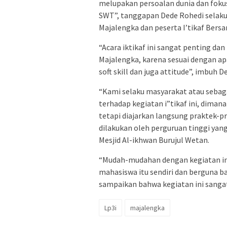
melupakan persoalan dunia dan fokus
SWT”, tanggapan Dede Rohedi selak
Majalengka dan peserta I’tikaf Bers
“Acara iktikaf ini sangat penting da
Majalengka, karena sesuai dengan apa
soft skill dan juga attitude”, imbuh D
“Kami selaku masyarakat atau sebaga
terhadap kegiatan i”tikaf ini, diman
tetapi diajarkan langsung praktek-p
dilakukan oleh perguruan tinggi yang
Mesjid Al-ikhwan Burujul Wetan.
“Mudah-mudahan dengan kegiatan ini 
mahasiswa itu sendiri dan berguna ba
sampaikan bahwa kegiatan ini sangat 
Lp3i
majalengka