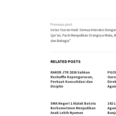
Post
Previous post
Ustaz Yusran Hadi: Semua Interaksi Dengan
navigation
Qur’an, Pasti Menjadikan Orangnya Mulia, 
dan Bahagia”
RELATED POSTS
RAKER JTR 2026 Sahkan
PGCN
Reshuffle Kepengurusan,
Guru
Perkuat Konsolidasi dan
Dire
Disiplin
Agam
SMA Negeri 1 Alalak Batola
142 
Berkometmen Menjadikan
Agam
Anak Lebih Nyaman
Banj