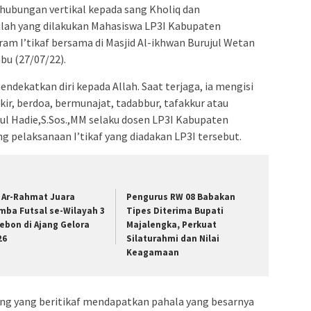
hubungan vertikal kepada sang Kholiq dan
tulah yang dilakukan Mahasiswa LP3I Kabupaten
m I’tikaf bersama di Masjid Al-ikhwan Burujul Wetan
bu (27/07/22).
ndekatkan diri kepada Allah. Saat terjaga, ia mengisi
kir, berdoa, bermunajat, tadabbur, tafakkur atau
ul Hadie,S.Sos.,MM selaku dosen LP3I Kabupaten
 pelaksanaan I’tikaf yang diadakan LP3I tersebut.
 Ar-Rahmat Juara
Pengurus RW 08 Babakan
mba Futsal se-Wilayah 3
Tipes Diterima Bupati
rebon di Ajang Gelora
Majalengka, Perkuat
26
Silaturahmi dan Nilai
Keagamaan
ang yang beritikaf mendapatkan pahala yang besarnya