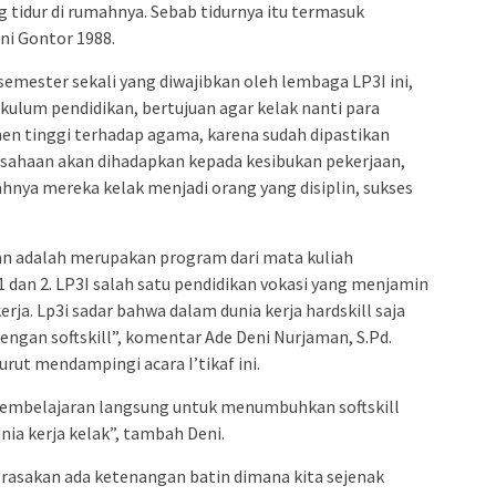
g tidur di rumahnya. Sebab tidurnya itu termasuk
ni Gontor 1988.
semester sekali yang diwajibkan oleh lembaga LP3I ini,
ulum pendidikan, bertujuan agar kelak nanti para
en tinggi terhadap agama, karena sudah dipastikan
usahaan akan dihadapkan kepada kesibukan pekerjaan,
nya mereka kelak menjadi orang yang disiplin, sukses
kan adalah merupakan program dari mata kuliah
1 dan 2. LP3I salah satu pendidikan vokasi yang menjamin
ja. Lp3i sadar bahwa dalam dunia kerja hardskill saja
engan softskill”, komentar Ade Deni Nurjaman, S.Pd.
urut mendampingi acara I’tikaf ini.
 pembelajaran langsung untuk menumbuhkan softskill
nia kerja kelak”, tambah Deni.
erasakan ada ketenangan batin dimana kita sejenak