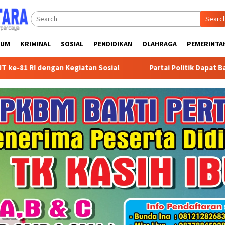
Searc
KUM
KRIMINAL
SOSIAL
PENDIDIKAN
OLAHRAGA
PEMERINTA
an Kegiatan Sosial
Partai Politik Dapat Bantuan Pempro