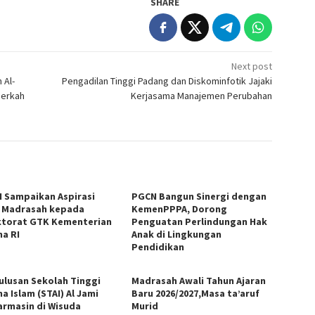
SHARE
Next post
 Al-
Pengadilan Tinggi Padang dan Diskominfotik Jajaki
Berkah
Kerjasama Manajemen Perubahan
 Sampaikan Aspirasi
PGCN Bangun Sinergi dengan
 Madrasah kepada
KemenPPPA, Dorong
ktorat GTK Kementerian
Penguatan Perlindungan Hak
a RI
Anak di Lingkungan
Pendidikan
Lulusan Sekolah Tinggi
Madrasah Awali Tahun Ajaran
a Islam (STAI) Al Jami
Baru 2026/2027,Masa ta’aruf
armasin di Wisuda
Murid