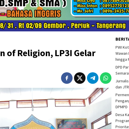
BERIT
PWI Kot
 of Religion, LP3I Gelar
Wawan F
hingga 
DPD Par
Semarak
Jurnalis
dan JTR
Permend
Pengang
DPMPD
Desa K
Program
Priorit