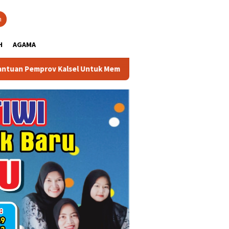
close
h
H
AGAMA
v Kalsel Untuk Memperkuat Kelembagaan dan Peningkatan Demok