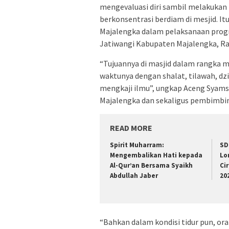
mengevaluasi diri sambil melakukan 
berkonsentrasi berdiam di mesjid. I
Majalengka dalam pelaksanaan progra
Jatiwangi Kabupaten Majalengka, Ra
“Tujuannya di masjid dalam rangka me
waktunya dengan shalat, tilawah, dzi
mengkaji ilmu”, ungkap Aceng Syams
Majalengka dan sekaligus pembimbing
READ MORE
Spirit Muharram:
SD
Mengembalikan Hati kepada
Lo
Al-Qur’an Bersama Syaikh
Ci
Abdullah Jaber
20
“Bahkan dalam kondisi tidur pun, or