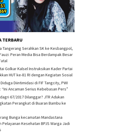
A TERBARU
a Tangerang Serahkan SK ke Kesbangpol,
auzi: Peran Media Bisa Berdampak Besar
Fatal
tai Golkar Kalsel Instruksikan Kader Partai
kan HUT ke-81 RI dengan Kegiatan Sosial
 Diduga Diintimidasi di FIF Tangcity, PWI
: “Ini Ancaman Serius Kebebasan Pers”
agri 67/2017 Dilanggar? JTR Adukan
katan Perangkat di Buaran Bambu ke
arang Bunga kecamatan Mandastana
 Pelayanan Kesehatan BPJS Warga Jadi
as