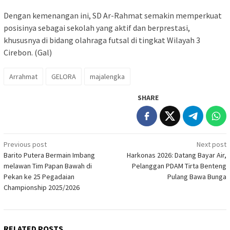
Dengan kemenangan ini, SD Ar-Rahmat semakin memperkuat
posisinya sebagai sekolah yang aktif dan berprestasi,
khususnya di bidang olahraga futsal di tingkat Wilayah 3
Cirebon. (Gal)
Arrahmat
GELORA
majalengka
SHARE
Post
Previous post
Next post
Barito Putera Bermain Imbang
Harkonas 2026: Datang Bayar Air,
navigation
melawan Tim Papan Bawah di
Pelanggan PDAM Tirta Benteng
Pekan ke 25 Pegadaian
Pulang Bawa Bunga
Championship 2025/2026
RELATED POSTS