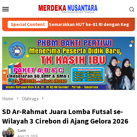
Skip
Mobile
to
Menu
content
kan Kader Partai Semarakkan HUT ke-81 RI dengan Kegiatan Sosial
Special Content
Home
Olahraga
SD Ar-Rahmat Juara Lomba Futsal se-
Wilayah 3 Cirebon di Ajang Gelora 2026
Galih
April 19, 2026