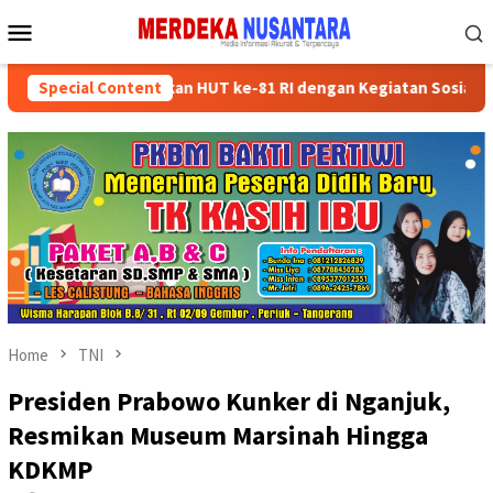
Skip
Mobile
to
Menu
content
tai Semarakkan HUT ke-81 RI dengan Kegiatan Sosial
Special Content
Parta
Home
TNI
Presiden Prabowo Kunker di Nganjuk,
Resmikan Museum Marsinah Hingga
KDKMP