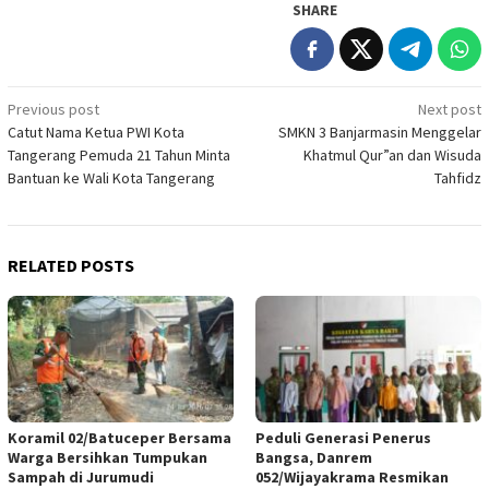
SHARE
Post
Previous post
Next post
Catut Nama Ketua PWI Kota
SMKN 3 Banjarmasin Menggelar
navigation
Tangerang Pemuda 21 Tahun Minta
Khatmul Qur”an dan Wisuda
Bantuan ke Wali Kota Tangerang
Tahfidz
RELATED POSTS
Koramil 02/Batuceper Bersama
Peduli Generasi Penerus
Warga Bersihkan Tumpukan
Bangsa, Danrem
Sampah di Jurumudi
052/Wijayakrama Resmikan