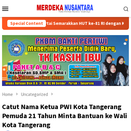
Skip
Mobile
to
Menu
content
ikan Kader Partai Semarakkan HUT ke-81 RI dengan Kegiatan Sosia
Special Content
Home
Uncategorized
Catut Nama Ketua PWI Kota Tangerang
Pemuda 21 Tahun Minta Bantuan ke Wali
Kota Tangerang