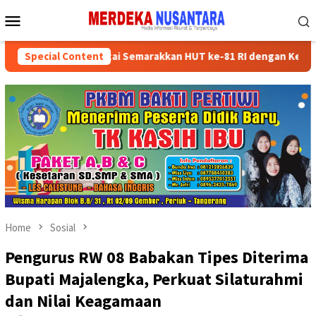
Skip
Mobile
to
Menu
content
ikan Kader Partai Semarakkan HUT ke-81 RI dengan Kegiatan Sosial
Special Content
Home
Sosial
Pengurus RW 08 Babakan Tipes Diterima
Bupati Majalengka, Perkuat Silaturahmi
dan Nilai Keagamaan