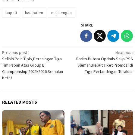
bupati
kadipaten
majalengka
SHARE
Post
Previous post
Next post
Selisih Poin Tipis,Persaingan Tiga
Barito Putera Optimis Salip PSS
navigation
Tim Papan Atas Group B
Sleman,Rebut Tiket Promosi di
Championship 2025/2026 Semakin
Tiga Pertandingan Terakhir
Ketat
RELATED POSTS