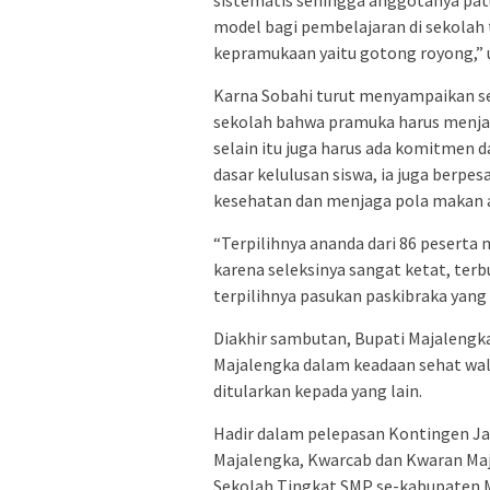
model bagi pembelajaran di sekolah 
kepramukaan yaitu gotong royong,”
Karna Sobahi turut menyampaikan se
sekolah bahwa pramuka harus menjadi
selain itu juga harus ada komitmen 
dasar kelulusan siswa, ia juga berpe
kesehatan dan menjaga pola makan a
“Terpilihnya ananda dari 86 peserta 
karena seleksinya sangat ketat, ter
terpilihnya pasukan paskibraka yan
Diakhir sambutan, Bupati Majalengk
Majalengka dalam keadaan sehat wa
ditularkan kepada yang lain.
Hadir dalam pelepasan Kontingen Ja
Majalengka, Kwarcab dan Kwaran Maj
Sekolah Tingkat SMP se-kabupaten M