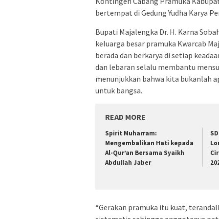
Kontingen Cabang Pramuka Kabupate
bertempat di Gedung Yudha Karya Pe
Bupati Majalengka Dr. H. Karna Soba
keluarga besar pramuka Kwarcab Maj
berada dan berkarya di setiap keadaa
dan lebaran selalu membantu mensuk
menunjukkan bahwa kita bukanlah apa
untuk bangsa.
READ MORE
Spirit Muharram:
SD
Mengembalikan Hati kepada
Lo
Al-Qur’an Bersama Syaikh
Ci
Abdullah Jaber
20
“Gerakan pramuka itu kuat, teranda
sistematis sehingga anggotanya patu