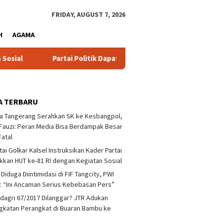
close
FRIDAY, AUGUST 7, 2026
H
AGAMA
Partai Politik Dapat Bantuan Pemprov Kalsel Untuk Memp
A TERBARU
a Tangerang Serahkan SK ke Kesbangpol,
auzi: Peran Media Bisa Berdampak Besar
Fatal
tai Golkar Kalsel Instruksikan Kader Partai
kan HUT ke-81 RI dengan Kegiatan Sosial
 Diduga Diintimidasi di FIF Tangcity, PWI
: “Ini Ancaman Serius Kebebasan Pers”
agri 67/2017 Dilanggar? JTR Adukan
katan Perangkat di Buaran Bambu ke