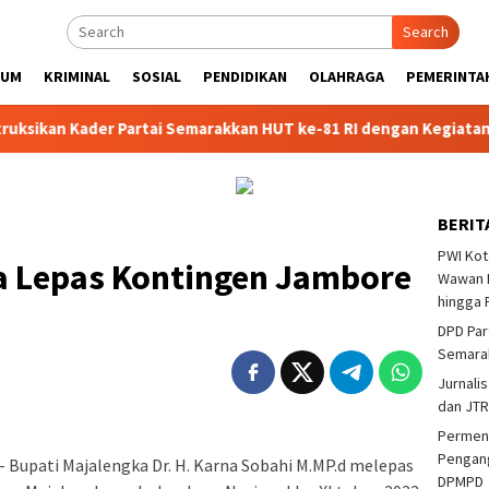
Search
KUM
KRIMINAL
SOSIAL
PENDIDIKAN
OLAHRAGA
PEMERINTA
n Kader Partai Semarakkan HUT ke-81 RI dengan Kegiatan Sosial
BERIT
PWI Kot
a Lepas Kontingen Jambore
Wawan F
hingga 
DPD Par
Semarak
Jurnalis
dan JTR
Permend
Pengang
 Bupati Majalengka Dr. H. Karna Sobahi M.MP.d melepas
DPMPD