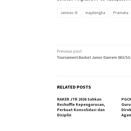
Jamnas XI
majalengka
Pramuka
Post
Previous post
Tournament Basket Junior Danrem 063/SG
navigation
RELATED POSTS
RAKER JTR 2026 Sahkan
PGCN
Reshuffle Kepengurusan,
Guru
Perkuat Konsolidasi dan
Dire
Disiplin
Agam