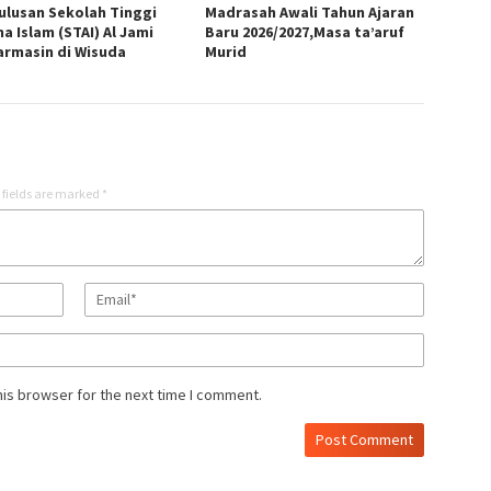
Lulusan Sekolah Tinggi
Madrasah Awali Tahun Ajaran
a Islam (STAI) Al Jami
Baru 2026/2027,Masa ta’aruf
armasin di Wisuda
Murid
 fields are marked
*
his browser for the next time I comment.