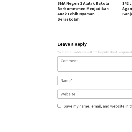
SMA Negeri 1 Alalak Batola
142 
Berkometmen Menjadikan
Agam
Anak Lebih Nyaman
Banj
Bersekolah
Leave a Reply
Your email address will not be published.
Required
Save my name, email, and website in t