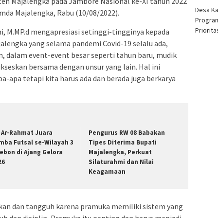
n Majalengka pada Jambore Nasional ke-XI tahun 2022
Desa K
mda Majalengka, Rabu (10/08/2022).
Program
Priorit
hi, M.MP.d mengapresiasi setinggi-tingginya kepada
alengka yang selama pandemi Covid-19 selalu ada,
n, dalam event-event besar seperti tahun baru, mudik
seskan bersama dengan unsur yang lain. Hal ini
-apa tetapi kita harus ada dan berada juga berkarya
 Ar-Rahmat Juara
Pengurus RW 08 Babakan
mba Futsal se-Wilayah 3
Tipes Diterima Bupati
rebon di Ajang Gelora
Majalengka, Perkuat
26
Silaturahmi dan Nilai
Keagamaan
lkan dan tangguh karena pramuka memiliki sistem yang
h dan disiplin, Pramuka itu penting dan harus menjadi