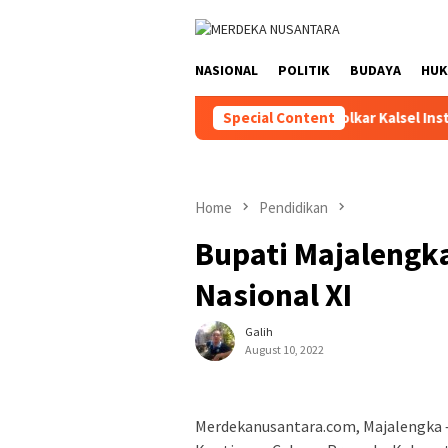
Skip
close
to
content
NASIONAL
POLITIK
BUDAYA
HU
DPD Partai Golkar Kalsel Instruksika
Special Content
Home
Pendidikan
Bupati Majalengk
Nasional XI
Galih
August 10, 2022
Merdekanusantara.com, Majalengka –