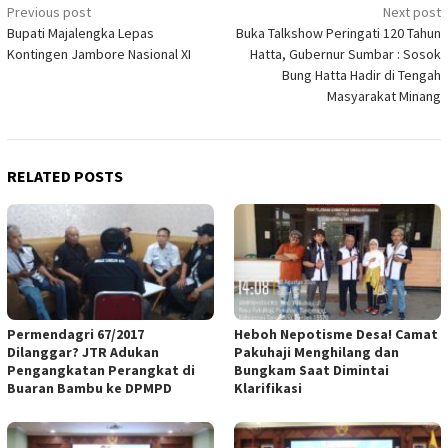
Post
Previous post
Next post
Bupati Majalengka Lepas
Buka Talkshow Peringati 120 Tahun
navigation
Kontingen Jambore Nasional XI
Hatta, Gubernur Sumbar : Sosok
Bung Hatta Hadir di Tengah
Masyarakat Minang
RELATED POSTS
Permendagri 67/2017
Heboh Nepotisme Desa! Camat
Dilanggar? JTR Adukan
Pakuhaji Menghilang dan
Pengangkatan Perangkat di
Bungkam Saat Dimintai
Buaran Bambu ke DPMPD
Klarifikasi