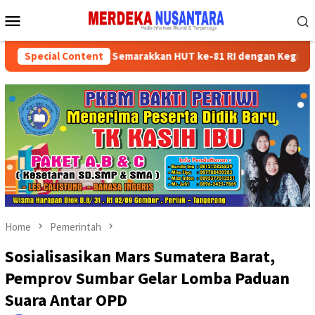
Skip
Mobile
to
Menu
content
kan Kader Partai Semarakkan HUT ke-81 RI dengan Kegiatan Sosial
Special Content
Home
Pemerintah
Sosialisasikan Mars Sumatera Barat,
Pemprov Sumbar Gelar Lomba Paduan
Suara Antar OPD