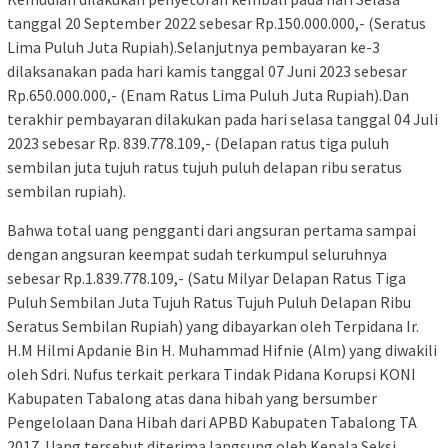
tanggal 20 September 2022 sebesar Rp.150.000.000,- (Seratus
Lima Puluh Juta Rupiah).Selanjutnya pembayaran ke-3
dilaksanakan pada hari kamis tanggal 07 Juni 2023 sebesar
Rp.650.000.000,- (Enam Ratus Lima Puluh Juta Rupiah).Dan
terakhir pembayaran dilakukan pada hari selasa tanggal 04 Juli
2023 sebesar Rp. 839.778.109,- (Delapan ratus tiga puluh
sembilan juta tujuh ratus tujuh puluh delapan ribu seratus
sembilan rupiah).
Bahwa total uang pengganti dari angsuran pertama sampai
dengan angsuran keempat sudah terkumpul seluruhnya
sebesar Rp.1.839.778.109,- (Satu Milyar Delapan Ratus Tiga
Puluh Sembilan Juta Tujuh Ratus Tujuh Puluh Delapan Ribu
Seratus Sembilan Rupiah) yang dibayarkan oleh Terpidana Ir.
H.M Hilmi Apdanie Bin H. Muhammad Hifnie (Alm) yang diwakili
oleh Sdri. Nufus terkait perkara Tindak Pidana Korupsi KONI
Kabupaten Tabalong atas dana hibah yang bersumber
Pengelolaan Dana Hibah dari APBD Kabupaten Tabalong TA
2017. Uang tersebut diterima langsung oleh Kepala Seksi