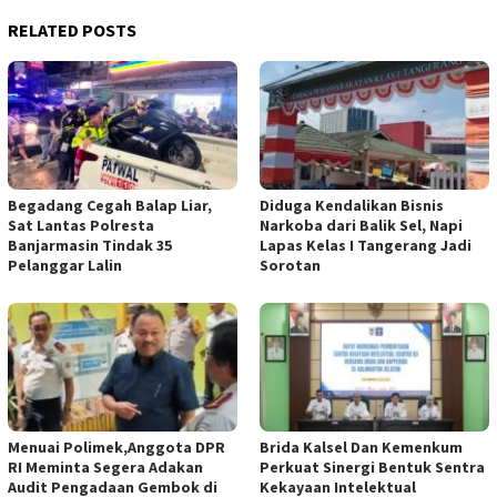
RELATED POSTS
Begadang Cegah Balap Liar,
Diduga Kendalikan Bisnis
Sat Lantas Polresta
Narkoba dari Balik Sel, Napi
Banjarmasin Tindak 35
Lapas Kelas I Tangerang Jadi
Pelanggar Lalin
Sorotan
Menuai Polimek,Anggota DPR
Brida Kalsel Dan Kemenkum
RI Meminta Segera Adakan
Perkuat Sinergi Bentuk Sentra
Audit Pengadaan Gembok di
Kekayaan Intelektual