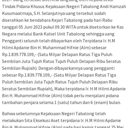
Tindak Pidana Khusus Kejaksaan Negeri Tabalong Andi Hamzah
Kusumaatmaja, S.H. Selanjutnya uang tersebut sudah
diserahkan ke bendahara Kejari Tabalong pada hari Rabu
tanggal 05 Juni 2023 pukul 09.30 WITA untuk disetorkan ke Kas
Negara melalui Bank Kalsel Unit Tabalong sehingga uang
Pengganti seluruh telah dibayarkan oleh Terpidana Ir. H.M
Hilmi Apdanie Bin H. Muhammad Hifnie (Alm) sebesar
Rp.1.839.778.109,- (Satu Milyar Delapan Ratus Tiga Puluh
Sembilan Juta Tujuh Ratus Tujuh Puluh Delapan Ribu Seratus
Sembilan Rupiah). Dengan dibayarkannya uang pengganti
sebesar Rp.1.839.778.109,- (Satu Milyar Delapan Ratus Tiga
Puluh Sembilan Juta Tujuh Ratus Tujuh Puluh Delapan Ribu
Seratus Sembilan Rupiah), Maka terpidana Ir. H.M Hilmi Apdanie
Bin H. Muhammad Hifnie (Alm) tidak perlu menjalani pidana
tambahan penjara selama 1 (satu) tahun dan 6 (enam) bulan.
Bahwa sebelumnya Kejaksaan Negeri Tabalong telah
melakukan Sita Eksekusi Aset terpidana Ir. H.M Hilmi Apdanie
Bin H. Muhammad Hifnie (Alm) pada hari kamis tanggal 25 Mei