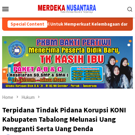
Skip
Mobile
to
Menu
content
an Pemprov Kalsel Untuk Memperkuat Kelembagaan dan Peningkat
Special Content
Home
Hukum
Terpidana Tindak Pidana Korupsi KONI
Kabupaten Tabalong Melunasi Uang
Pengganti Serta Uang Denda