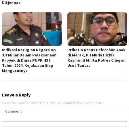
Ditjenpas
Indikasi Kerugian Negara Rp
Prihatin Kasus Pelecehan Anak
3,3 Miliar Dalam Pelaksanaan
di Merak, PH Muda Hizkia
Proyek di Dinas PUPR HSS
Raymond Minta Polres Cilegon
Tahun 2024, Kejaksaan Siap
Usut Tuntas
Mengusutnya
Leave a Reply
Your email address will not be published.
Required fields are marked
*