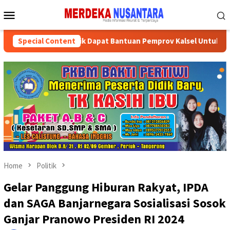
Skip
Mobile
to
Menu
content
Partai Politik Dapat Bantuan Pemprov Kalsel Untuk Mempe
Special Content
Home
Politik
Gelar Panggung Hiburan Rakyat, IPDA
dan SAGA Banjarnegara Sosialisasi Sosok
Ganjar Pranowo Presiden RI 2024