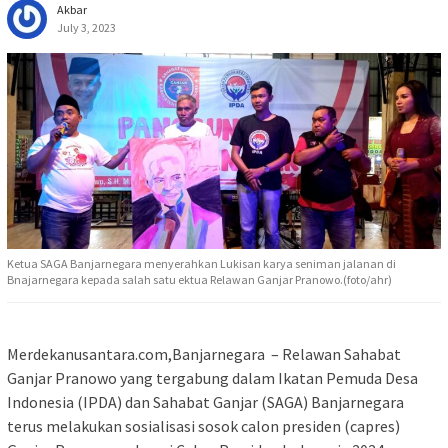
Akbar
July 3, 2023
Ketua SAGA Banjarnegara menyerahkan Lukisan karya seniman jalanan di
Bnajarnegara kepada salah satu ektua Relawan Ganjar Pranowo.(foto/ahr)
Merdekanusantara.com,Banjarnegara – Relawan Sahabat
Ganjar Pranowo yang tergabung dalam Ikatan Pemuda Desa
Indonesia (IPDA) dan Sahabat Ganjar (SAGA) Banjarnegara
terus melakukan sosialisasi sosok calon presiden (capres)