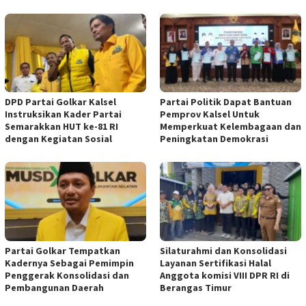
DPD Partai Golkar Kalsel
Partai Politik Dapat Bantuan
Instruksikan Kader Partai
Pemprov Kalsel Untuk
Semarakkan HUT ke-81 RI
Memperkuat Kelembagaan dan
dengan Kegiatan Sosial
Peningkatan Demokrasi
Partai Golkar Tempatkan
Silaturahmi dan Konsolidasi
Kadernya Sebagai Pemimpin
Layanan Sertifikasi Halal
Penggerak Konsolidasi dan
Anggota komisi VIII DPR RI di
Pembangunan Daerah
Berangas Timur