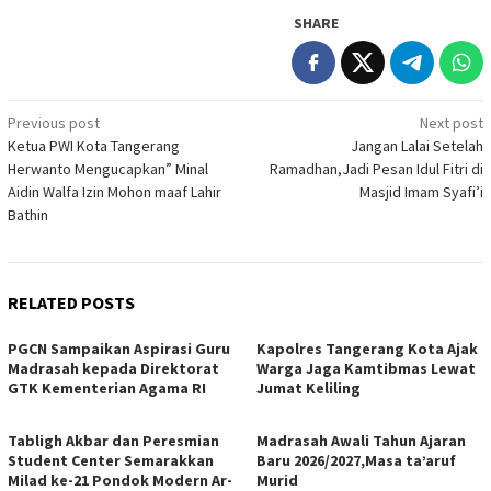
SHARE
Post
Previous post
Next post
Ketua PWI Kota Tangerang
Jangan Lalai Setelah
navigation
Herwanto Mengucapkan” Minal
Ramadhan,Jadi Pesan Idul Fitri di
Aidin Walfa Izin Mohon maaf Lahir
Masjid Imam Syafi’i
Bathin
RELATED POSTS
PGCN Sampaikan Aspirasi Guru
Kapolres Tangerang Kota Ajak
Madrasah kepada Direktorat
Warga Jaga Kamtibmas Lewat
GTK Kementerian Agama RI
Jumat Keliling
Tabligh Akbar dan Peresmian
Madrasah Awali Tahun Ajaran
Student Center Semarakkan
Baru 2026/2027,Masa ta’aruf
Milad ke-21 Pondok Modern Ar-
Murid