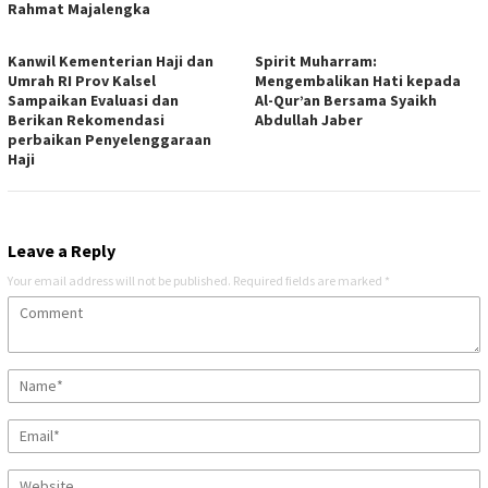
Rahmat Majalengka
Kanwil Kementerian Haji dan
Spirit Muharram:
Umrah RI Prov Kalsel
Mengembalikan Hati kepada
Sampaikan Evaluasi dan
Al-Qur’an Bersama Syaikh
Berikan Rekomendasi
Abdullah Jaber
perbaikan Penyelenggaraan
Haji
Leave a Reply
Your email address will not be published.
Required fields are marked
*