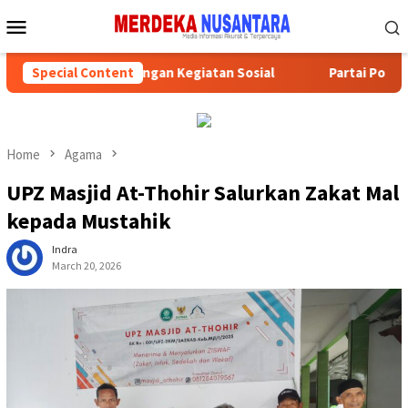
Skip
Mobile
to
Menu
content
an HUT ke-81 RI dengan Kegiatan Sosial
Special Content
Partai Politik D
Home
Agama
UPZ Masjid At-Thohir Salurkan Zakat Mal
kepada Mustahik
Indra
March 20, 2026