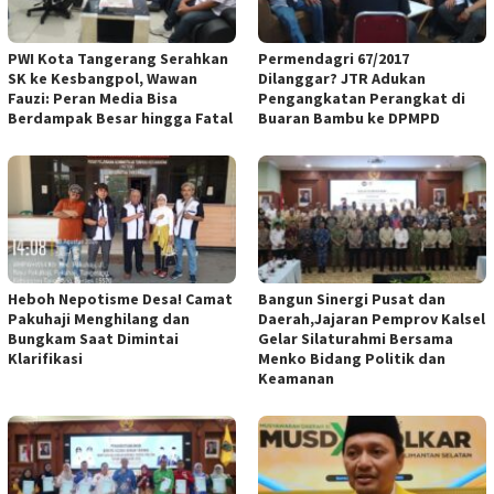
PWI Kota Tangerang Serahkan
Permendagri 67/2017
SK ke Kesbangpol, Wawan
Dilanggar? JTR Adukan
Fauzi: Peran Media Bisa
Pengangkatan Perangkat di
Berdampak Besar hingga Fatal
Buaran Bambu ke DPMPD
Heboh Nepotisme Desa! Camat
Bangun Sinergi Pusat dan
Pakuhaji Menghilang dan
Daerah,Jajaran Pemprov Kalsel
Bungkam Saat Dimintai
Gelar Silaturahmi Bersama
Klarifikasi
Menko Bidang Politik dan
Keamanan