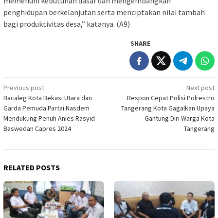
memenuhi kebutuhan dasar dan mengembangkan
penghidupan berkelanjutan serta menciptakan nilai tambah
bagi produktivitas desa,” katanya. (A9)
SHARE
Post
Previous post
Next post
Bacaleg Kota Bekasi Utara dan
Respon Cepat Polisi Polrestro
navigation
Garda Pemuda Partai Nasdem
Tangerang Kota Gagalkan Upaya
Mendukung Penuh Anies Rasyid
Gantung Diri Warga Kota
Baswedan Capres 2024
Tangerang
RELATED POSTS