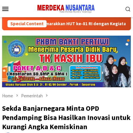
Skip
Mobile
to
Menu
content
Kader Partai Semarakkan HUT ke-81 RI dengan Kegiatan Sosial
Special Content
Home
Pemerintah
Sekda Banjarnegara Minta OPD
Pendamping Bisa Hasilkan Inovasi untuk
Kurangi Angka Kemiskinan