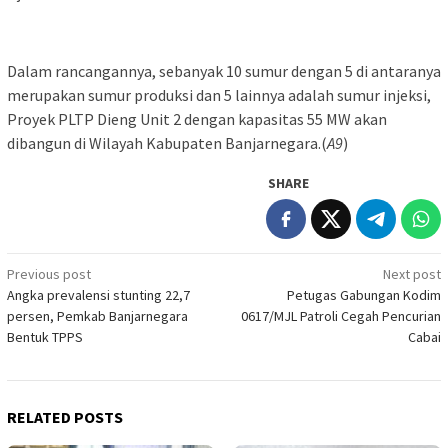
Dalam rancangannya, sebanyak 10 sumur dengan 5 di antaranya
merupakan sumur produksi dan 5 lainnya adalah sumur injeksi,
Proyek PLTP Dieng Unit 2 dengan kapasitas 55 MW akan
dibangun di Wilayah Kabupaten Banjarnegara.(
A9
)
SHARE
Post
Previous post
Next post
Angka prevalensi stunting 22,7
Petugas Gabungan Kodim
navigation
persen, Pemkab Banjarnegara
0617/MJL Patroli Cegah Pencurian
Bentuk TPPS
Cabai
RELATED POSTS