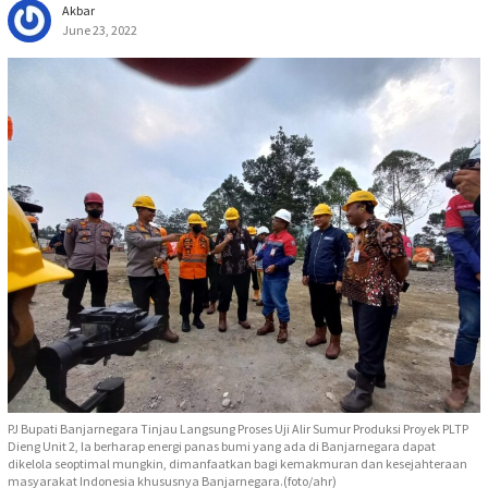
Akbar
June 23, 2022
PJ Bupati Banjarnegara Tinjau Langsung Proses Uji Alir Sumur Produksi Proyek PLTP
Dieng Unit 2, Ia berharap energi panas bumi yang ada di Banjarnegara dapat
dikelola seoptimal mungkin, dimanfaatkan bagi kemakmuran dan kesejahteraan
masyarakat Indonesia khususnya Banjarnegara.(foto/ahr)