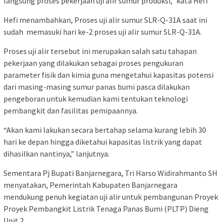
langsung proses pekerjaan uji alir sumur produksi,” kata Hefi
Hefi menambahkan, Proses uji alir sumur SLR-Q-31A saat ini
sudah memasuki hari ke-2 proses uji alir sumur SLR-Q-31A.
Proses uji alir tersebut ini merupakan salah satu tahapan
pekerjaan yang dilakukan sebagai proses pengukuran
parameter fisik dan kimia guna mengetahui kapasitas potensi
dari masing-masing sumur panas bumi pasca dilakukan
pengeboran untuk kemudian kami tentukan teknologi
pembangkit dan fasilitas pemipaannya.
“Akan kami lakukan secara bertahap selama kurang lebih 30
hari ke depan hingga diketahui kapasitas listrik yang dapat
dihasilkan nantinya,” lanjutnya.
Sementara Pj Bupati Banjarnegara, Tri Harso Widirahmanto SH
menyatakan, Pemerintah Kabupaten Banjarnegara
mendukung penuh kegiatan uji alir untuk pembangunan Proyek
Proyek Pembangkit Listrik Tenaga Panas Bumi (PLTP) Dieng
Unit 2.