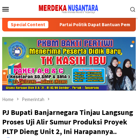
Skip
Mobile
to
Menu
content
atan Sosial
Special Content
Partai Politik Dapat Bantuan Pemprov Kalse
Home
Pemerintah
PJ Bupati Banjarnegara Tinjau Langsung
Proses Uji Alir Sumur Produksi Proyek
PLTP Dieng Unit 2, Ini Harapannya..