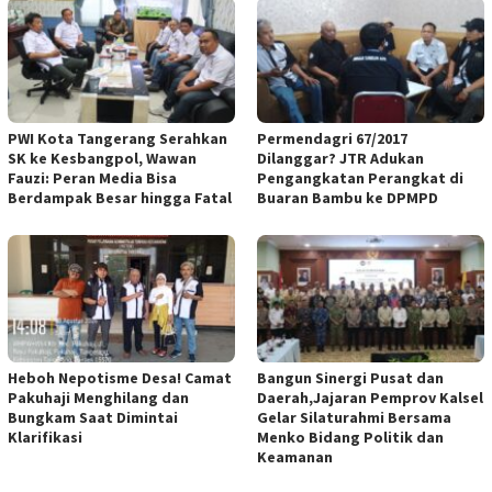
PWI Kota Tangerang Serahkan
Permendagri 67/2017
SK ke Kesbangpol, Wawan
Dilanggar? JTR Adukan
Fauzi: Peran Media Bisa
Pengangkatan Perangkat di
Berdampak Besar hingga Fatal
Buaran Bambu ke DPMPD
Heboh Nepotisme Desa! Camat
Bangun Sinergi Pusat dan
Pakuhaji Menghilang dan
Daerah,Jajaran Pemprov Kalsel
Bungkam Saat Dimintai
Gelar Silaturahmi Bersama
Klarifikasi
Menko Bidang Politik dan
Keamanan