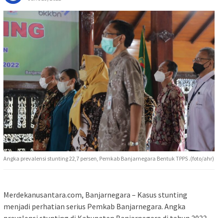
Angka prevalensi stunting 22,7 persen, Pemkab Banjarnegara Bentuk TPPS .(foto/ahr)
Merdekanusantara.com, Banjarnegara – Kasus stunting
menjadi perhatian serius Pemkab Banjarnegara. Angka