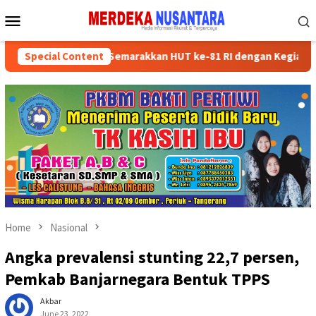
Skip
Mobile
to
Menu
content
an Kader Partai Semarakkan HUT ke-81 RI dengan Kegiatan Sosial
Special Content
Home
Nasional
Angka prevalensi stunting 22,7 persen,
Pemkab Banjarnegara Bentuk TPPS
Akbar
June 23, 2022