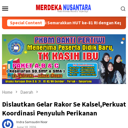
Skip
Mobile
to
Menu
content
kan Kader Partai Semarakkan HUT ke-81 RI dengan Kegiatan Sosial
Special Content
Home
Daerah
Dislautkan Gelar Rakor Se Kalsel,Perkuat
Koordinasi Penyuluh Perikanan
Indra Samsudin Noor
June 10, 2026