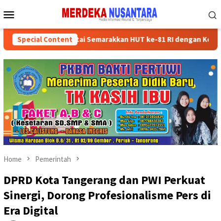
Skip
Mobile
to
Menu
content
sikan Kader Partai Semarakkan HUT ke-81 RI dengan Kegiatan Sosia
Special Content
Home
Pemerintah
DPRD Kota Tangerang dan PWI Perkuat
Sinergi, Dorong Profesionalisme Pers di
Era Digital