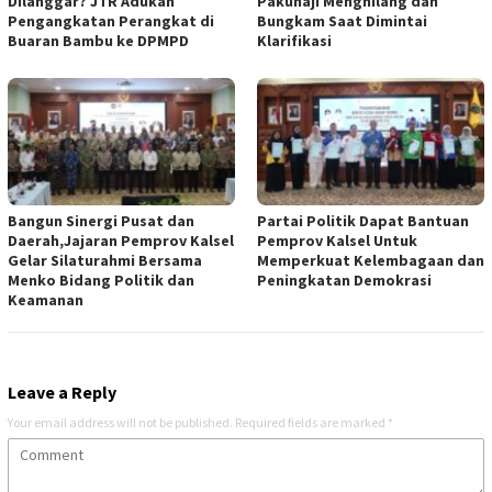
Dilanggar? JTR Adukan
Pakuhaji Menghilang dan
Pengangkatan Perangkat di
Bungkam Saat Dimintai
Buaran Bambu ke DPMPD
Klarifikasi
Bangun Sinergi Pusat dan
Partai Politik Dapat Bantuan
Daerah,Jajaran Pemprov Kalsel
Pemprov Kalsel Untuk
Gelar Silaturahmi Bersama
Memperkuat Kelembagaan dan
Menko Bidang Politik dan
Peningkatan Demokrasi
Keamanan
Leave a Reply
Your email address will not be published.
Required fields are marked
*