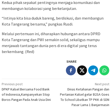
Kedua pihak sepakat pentingnya menjaga komunikasi dan
membangun kolaborasi yang berkelanjutan.
“Intinya kita bisa duduk bareng, berdiskusi, dan membangun
Kota Tangerang bersama,” pungkas Rusdi.
Melalui pertemuan ini, diharapkan hubungan antara DPRD
Kota Tangerang dan PWI semakin solid, sekaligus mampu
menjawab tantangan dunia pers di era digital yang terus
berkembang. (Red)
SHARE
Post
Previous post
Next post
DPKP Kalsel Bersama Food Bank
Dinas Ketahanan Pangan dan
navigation
of Indonesia,Kampanyekan Stop
Pertanian Kalsel gelar B2SA Goes
Boros Pangan Pada Anak Usia Dini
To School Libatkan TP PKK di SDN
Pasar Lama 1 Banjarmasin