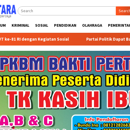
Searc
KUM
KRIMINAL
SOSIAL
PENDIDIKAN
OLAHRAGA
PEMERINTA
atan Sosial
Partai Politik Dapat Bantuan Pemprov Kals