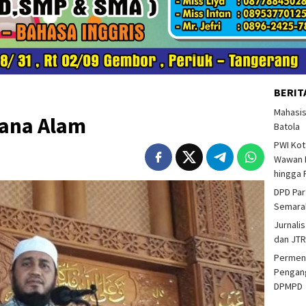
BERIT
Mahasi
ana Alam
Batola
PWI Kot
Wawan F
hingga 
DPD Par
Semarak
Jurnalis
dan JTR
Permend
Pengang
DPMPD