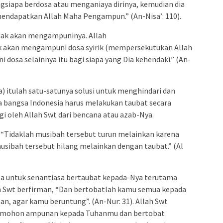
ngsiapa berdosa atau menganiaya dirinya, kemudian dia
ndapatkan Allah Maha Pengampun.” (An-Nisa’: 110).
tidak akan mengampuninya. Allah
k akan mengampuni dosa syirik (mempersekutukan Allah
dosa selainnya itu bagi siapa yang Dia kehendaki.” (An-
 itulah satu-satunya solusi untuk menghindari dan
 bangsa Indonesia harus melakukan taubat secara
ngi oleh Allah Swt dari bencana atau azab-Nya.
u , “Tidaklah musibah tersebut turun melainkan karena
 musibah tersebut hilang melainkan dengan taubat.” (Al
a untuk senantiasa bertaubat kepada-Nya terutama
ah Swt berfirman, “Dan bertobatlah kamu semua kepada
n, agar kamu beruntung”. (An-Nur: 31). Allah Swt
emohon ampunan kepada Tuhanmu dan bertobat