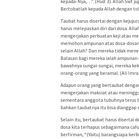
kepada-Nya,…”. (Hud: 3). Allah Swt 
Bertobatlah kepada Allah dengan tob
Taubat harus disertai dengan kejujur
harus melepaskan diri dari dosa. All
mengerjakan perbuatan keji atau menz
memohon ampunan atas dosa-dosanya
selain Allah? Dan mereka tidak men
Balasan bagi mereka ialah ampunan 
bawahnya sungai-sungai, mereka kekal
orang-orang yang beramal. (Ali Imran
Adapun orang yang bertaubat dengan 
mengerjakan maksiat atau meninggal
sementara anggota tubuhnya terus b
bahkan taubatnya itu bisa dianggap 
Selain itu, bertaubat harus disertai
dosa kita terhapus sebagaimana ca
berfirman, “(Yaitu) barangsiapa ber