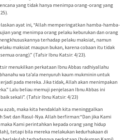
bencana yang tidak hanya menimpa orang-orang yang
25).
elaskan ayat ini, “Allah memperingatkan hamba-hamba-
ujian yang menimpa orang pelaku keburukan dan orang
k mengkhususkannya terhadap pelaku maksiat, namun
laku maksiat maupun bukan, karena cobaan itu tidak
semua orang).” (Tafsir Ibnu Katsir: 4/23).
tsir menukilkan perkataan Ibnu Abbas radhiyallahu
subhanahu wa ta’ala menyuruh kaum mukminin untuk
erjadi pada mereka. Jika tidak, Allah akan menimpakan
a.” Lalu beliau memuji penjelasan Ibnu Abbas ini
ik sekali”. (Tafsir Ibnu Katsir: 4/23)
au azab, maka kita hendaklah kita meninggalkan
h Swt dan Rasul-Nya. Allah berfirman:“Dan jika Kami
 maka Kami perintahkan kepada orang yang hidup
llah), tetapi bila mereka melakukan kedurhakaan di
ya berlakulah terhadapnya perkataan (hukuman Kami),