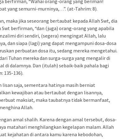
juga berfirman, “Wahai orang-orang yang beriman!
at yang semurni-murninya,…”. (at-Tahrim: 8).
an, maka jika seseorang bertaubat kepada Allah Swt, dia
ah Swt berfirman, “dan (juga) orang-orang yang apabila
alimi diri sendiri, (segera) mengingat Allah, lalu
, dan siapa (lagi) yang dapat mengampuni dosa-dosa
eruskan perbuatan dosa itu, sedang mereka mengetahui.
dari Tuhan mereka dan surga-surga yang mengalir di
 di dalamnya. Dan (itulah) sebaik-baik pahala bagi
: 135-136).
lisan saja, sementara hatinya masih berniat
kan kewajiban atau bertaubat dengan lisannya,
erbuat maksiat, maka taubatnya tidak bermanfaat,
menghina Allah.
 dengan amal shalih. Karena dengan amal tersebut, dosa-
haya matahari menghilangkan kegelapan malam. Allah
buat kejahatan di antara kamu karena kebodohan,