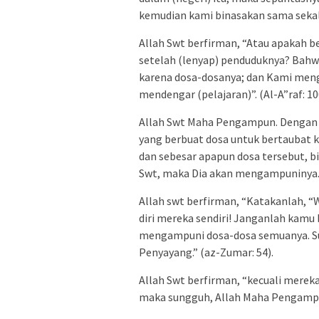
kemudian kami binasakan sama sekali (
Allah Swt berfirman, “Atau apakah b
setelah (lenyap) penduduknya? Bahw
karena dosa-dosanya; dan Kami meng
mendengar (pelajaran)”. (Al-A”raf: 10
Allah Swt Maha Pengampun. Dengan 
yang berbuat dosa untuk bertaubat k
dan sebesar apapun dosa tersebut, 
Swt, maka Dia akan mengampuninya
Allah swt berfirman, “Katakanlah,
diri mereka sendiri! Janganlah kamu
mengampuni dosa-dosa semuanya. S
Penyayang.” (az-Zumar: 54).
Allah Swt berfirman, “kecuali mereka
maka sungguh, Allah Maha Pengampu