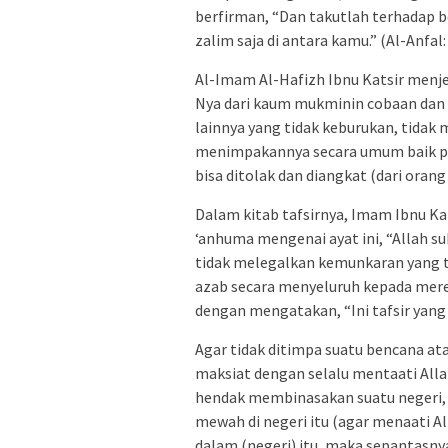
berfirman, “Dan takutlah terhadap 
zalim saja di antara kamu.” (Al-Anfal: 
Al-Imam Al-Hafizh Ibnu Katsir menj
Nya dari kaum mukminin cobaan dan 
lainnya yang tidak keburukan, tida
menimpakannya secara umum baik pe
bisa ditolak dan diangkat (dari orang 
Dalam kitab tafsirnya, Imam Ibnu Ka
‘anhuma mengenai ayat ini, “Allah 
tidak melegalkan kemunkaran yang t
azab secara menyeluruh kepada merek
dengan mengatakan, “Ini tafsir yang ba
Agar tidak ditimpa suatu bencana at
maksiat dengan selalu mentaati Alla
hendak membinasakan suatu negeri,
mewah di negeri itu (agar menaati A
dalam (negeri) itu, maka sepantasn