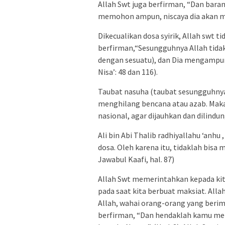
Allah Swt juga berfirman, “Dan bara
memohon ampun, niscaya dia akan me
Dikecualikan dosa syirik, Allah swt 
berfirman,“Sesungguhnya Allah tida
dengan sesuatu), dan Dia mengampuni 
Nisa’: 48 dan 116).
Taubat nasuha (taubat sesungguhnya)
menghilang bencana atau azab. Maka
nasional, agar dijauhkan dan dilindu
Ali bin Abi Thalib radhiyallahu ‘anh
dosa. Oleh karena itu, tidaklah bisa
Jawabul Kaafi, hal. 87)
Allah Swt memerintahkan kepada kit
pada saat kita berbuat maksiat. All
Allah, wahai orang-orang yang berima
berfirman, “Dan hendaklah kamu m