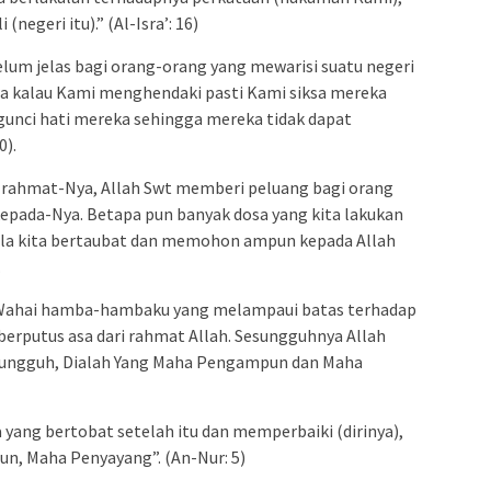
negeri itu).” (Al-Isra’: 16)
elum jelas bagi orang-orang yang mewarisi suatu negeri
a kalau Kami menghendaki pasti Kami siksa mereka
unci hati mereka sehingga mereka tidak dapat
0).
rahmat-Nya, Allah Swt memberi peluang bagi orang
epada-Nya. Betapa pun banyak dosa yang kita lakukan
bila kita bertaubat dan memohon ampun kepada Allah
.
 “Wahai hamba-hambaku yang melampaui batas terhadap
 berputus asa dari rahmat Allah. Sesungguhnya Allah
ungguh, Dialah Yang Maha Pengampun dan Maha
 yang bertobat setelah itu dan memperbaiki (dirinya),
n, Maha Penyayang”. (An-Nur: 5)