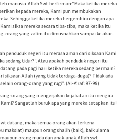
leh manusia. Allah Swt berfirman:“Maka ketika mereka
iberikan kepada mereka, Kami pun membukakan
eka. Sehingga ketika mereka bergembira dengan apa
Kami siksa mereka secara tiba-tiba, maka ketika itu
ng-orang yang zalim itu dimusnahkan sampai ke akar-
ah penduduk negeri itu merasa aman dari siksaan Kami
a sedang tidur?”. Atau apakah penduduk negeri itu
datang pada pagi hari ketika mereka sedang bermain?.
 siksaan Allah (yang tidak terduga-duga)? Tidak ada
elain orang-orang yang rugi”. (Al-A’raf: 97-99)
 orang-orang yang mengerjakan kejahatan itu mengira
 Kami? Sangatlah buruk apa yang mereka tetapkan itu!
 Swt datang, maka semua orang akan terkena
u maksiat) maupun orang shalih (baik), baik ulama
 maupun orang muda dan anak-anak. Allah swt