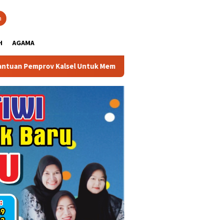
close
h
H
AGAMA
el Untuk Memperkuat Kelembagaan dan Peningkatan Demokrasi