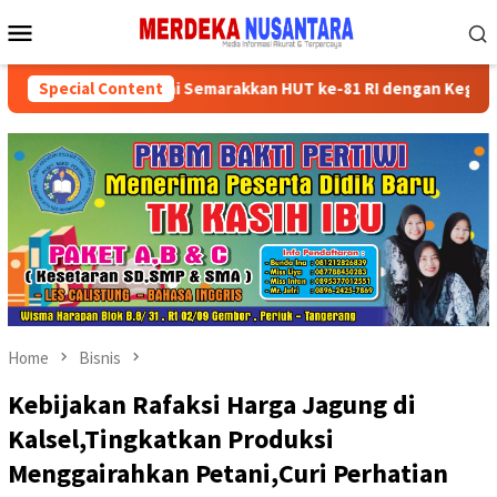
Skip
Mobile
to
Menu
content
kan Kader Partai Semarakkan HUT ke-81 RI dengan Kegiatan Sosial
Special Content
Home
Bisnis
Kebijakan Rafaksi Harga Jagung di
Kalsel,Tingkatkan Produksi
Menggairahkan Petani,Curi Perhatian