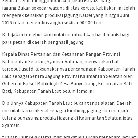
Selatan telah menggulirkan kebijakan Rafaksi harga
jagung.Bukan sekedar wacana di atas kertas, kebijakan ini telah
mengerek kenaikan produksi jagung Kalsel yang hingga Juni
2026 telah menembus angka sekitar 90.000 ton.
Kebijakan tersebut kini mulai membuahkan hasil manis bagi
para petani di daerah penghasil jagung.
Kepala Dinas Pertanian dan Ketahanan Pangan Provinsi
Kalimantan Selatan, Syamsir Rahman, menyatakan hal
tersebut usai di laksanakannya pencanangan Kabupaten Tanah
Laut sebagai Sentra Jagung Provinsi Kalimantan Selatan oleh
Gubernur Kalsel Muhidin,di Desa Banyu Irang, Kecamatan Bati-
Bati, Kabupaten Tanah Laut belum lama ini.
Dipilihnya Kabupaten Tanah Laut bukan tanpa alasan. Daerah
ini sudah lama dikenal sebagai lumbung jagung dan menjadi
tulang punggung produksi jagung di Kalimantan Selatan,jelas
Syamsir.
“Tanah Laut sejak lama masyarakatnya sudah menanam jagung