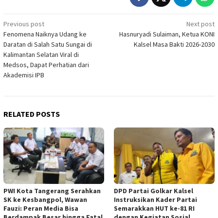
Post
Previous post
Next post
Fenomena Naiknya Udang ke
Hasnuryadi Sulaiman, Ketua KONI
navigation
Daratan di Salah Satu Sungai di
Kalsel Masa Bakti 2026-2030
Kalimantan Selatan Viral di
Medsos, Dapat Perhatian dari
Akademisi IPB
RELATED POSTS
PWI Kota Tangerang Serahkan
DPD Partai Golkar Kalsel
SK ke Kesbangpol, Wawan
Instruksikan Kader Partai
Fauzi: Peran Media Bisa
Semarakkan HUT ke-81 RI
Berdampak Besar hingga Fatal
dengan Kegiatan Sosial