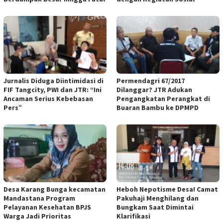
Jurnalis Diduga Diintimidasi di
Permendagri 67/2017
FIF Tangcity, PWI dan JTR: “Ini
Dilanggar? JTR Adukan
Ancaman Serius Kebebasan
Pengangkatan Perangkat di
Pers”
Buaran Bambu ke DPMPD
Desa Karang Bunga kecamatan
Heboh Nepotisme Desa! Camat
Mandastana Program
Pakuhaji Menghilang dan
Pelayanan Kesehatan BPJS
Bungkam Saat Dimintai
Warga Jadi Prioritas
Klarifikasi