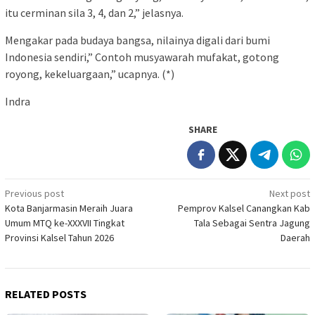
itu cerminan sila 3, 4, dan 2,” jelasnya.
Mengakar pada budaya bangsa, nilainya digali dari bumi
Indonesia sendiri,” Contoh musyawarah mufakat, gotong
royong, kekeluargaan,” ucapnya. (*)
Indra
SHARE
Post
Previous post
Next post
Kota Banjarmasin Meraih Juara
Pemprov Kalsel Canangkan Kab
navigation
Umum MTQ ke-XXXVII Tingkat
Tala Sebagai Sentra Jagung
Provinsi Kalsel Tahun 2026
Daerah
RELATED POSTS