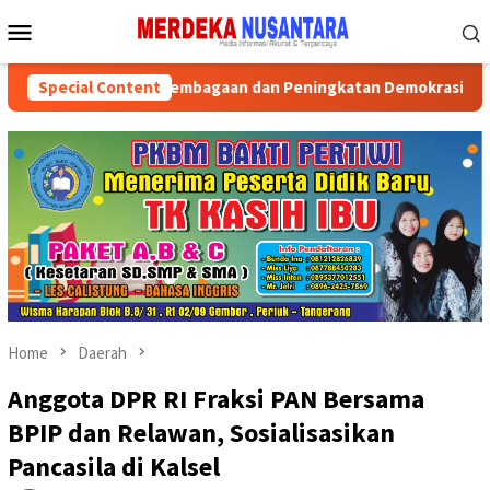
Skip
Mobile
to
Menu
content
Memperkuat Kelembagaan dan Peningkatan Demokrasi
Special Content
Par
Home
Daerah
Anggota DPR RI Fraksi PAN Bersama
BPIP dan Relawan, Sosialisasikan
Pancasila di Kalsel