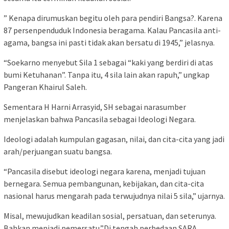
” Kenapa dirumuskan begitu oleh para pendiri Bangsa?. Karena
87 persenpenduduk Indonesia beragama. Kalau Pancasila anti-
agama, bangsa ini pasti tidak akan bersatu di 1945,” jelasnya.
“Soekarno menyebut Sila 1 sebagai “kaki yang berdiri di atas
bumi Ketuhanan”. Tanpa itu, 4 sila lain akan rapuh,” ungkap
Pangeran Khairul Saleh.
Sementara H Harni Arrasyid, SH sebagai narasumber
menjelaskan bahwa Pancasila sebagai Ideologi Negara.
Ideologi adalah kumpulan gagasan, nilai, dan cita-cita yang jadi
arah/perjuangan suatu bangsa.
“Pancasila disebut ideologi negara karena, menjadi tujuan
bernegara. Semua pembangunan, kebijakan, dan cita-cita
nasional harus mengarah pada terwujudnya nilai 5 sila,” ujarnya.
Misal, mewujudkan keadilan sosial, persatuan, dan seterunya.
Bahkan menjadi pemersatu.”Di tengah perbedaan SARA,