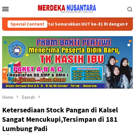
Skip
Mobile
to
Menu
content
ksikan Kader Partai Semarakkan HUT ke-81 RI dengan Kegiatan Sos
Special Content
Home
Daerah
Ketersediaan Stock Pangan di Kalsel
Sangat Mencukupi,Tersimpan di 181
Lumbung Padi