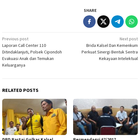
SHARE
Post
Previous post
Next post
Laporan Call Center 110
Brida Kalsel Dan Kemenkum
navigation
Ditindaklanjuti, Polsek Cipondoh
Perkuat Sinergi Bentuk Sentra
Evakuasi Anak dan Temukan
Kekayaan Intelektual
Keluarganya
RELATED POSTS
DPD Partai Golkar Kalsel
Permendagri 67/2017