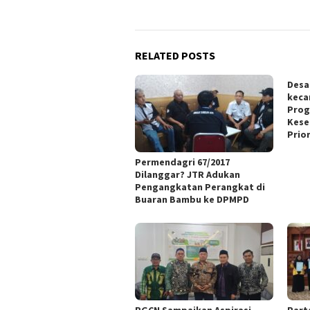
RELATED POSTS
Desa
keca
Prog
Kese
Prio
Permendagri 67/2017
Dilanggar? JTR Adukan
Pengangkatan Perangkat di
Buaran Bambu ke DPMPD
PGCN Sampaikan Aspirasi
Part