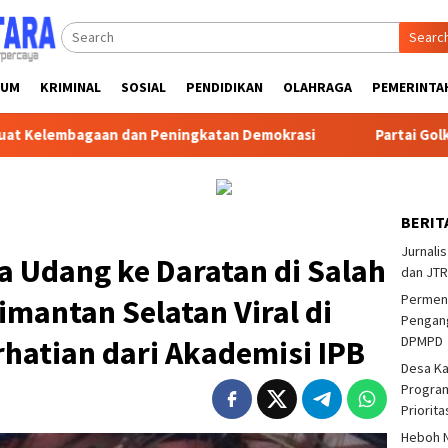
Searc
KUM
KRIMINAL
SOSIAL
PENDIDIKAN
OLAHRAGA
PEMERINTA
n dan Peningkatan Demokrasi
Partai Golkar Tempatkan K
BERIT
Jurnalis
 Udang ke Daratan di Salah
dan JTR
Permend
imantan Selatan Viral di
Pengang
DPMPD
hatian dari Akademisi IPB
Desa K
Program
Priorit
Heboh N