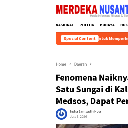
Skip
close
to
content
NASIONAL
POLITIK
BUDAYA
HU
ik Dapat Bantuan Pemprov Kalsel Untuk Memperkuat Kelembagaa
Special Content
Home
Daerah
Fenomena Naiknya
Satu Sungai di Kal
Medsos, Dapat Per
Indra Samsudin Noor
July 3, 2026