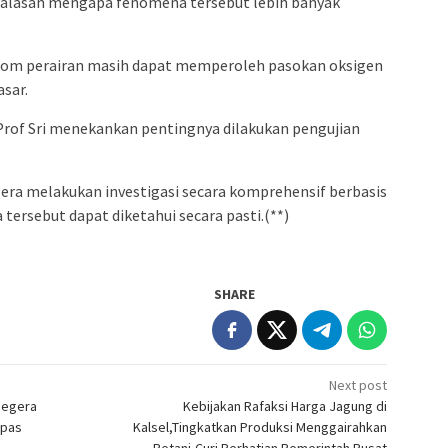
i alasan mengapa fenomena tersebut lebih banyak
kolom perairan masih dapat memperoleh pasokan oksigen
asar.
rof Sri menekankan pentingnya dilakukan pengujian
egera melakukan investigasi secara komprehensif berbasis
tersebut dapat diketahui secara pasti.(**)
SHARE
Next post
Segera
Kebijakan Rafaksi Harga Jagung di
npas
Kalsel,Tingkatkan Produksi Menggairahkan
Petani,Curi Perhatian Pemerintah Pusat