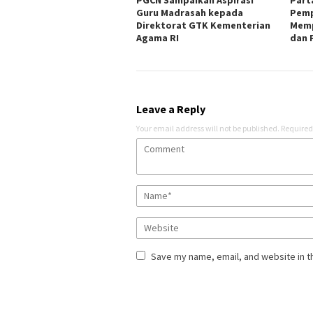
Guru Madrasah kepada
Pemp
Direktorat GTK Kementerian
Memp
Agama RI
dan 
Leave a Reply
Your email address will not be published.
Required
Save my name, email, and website in t