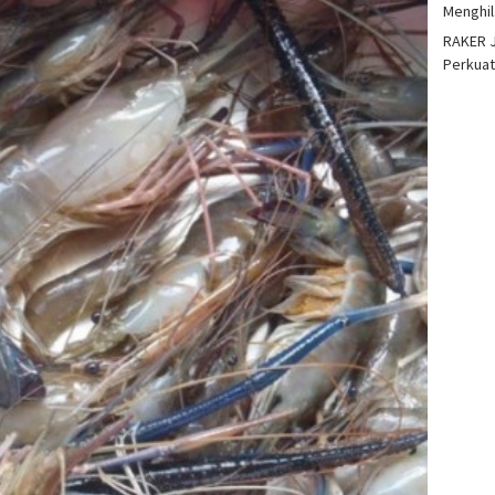
Menghil
RAKER J
Perkuat