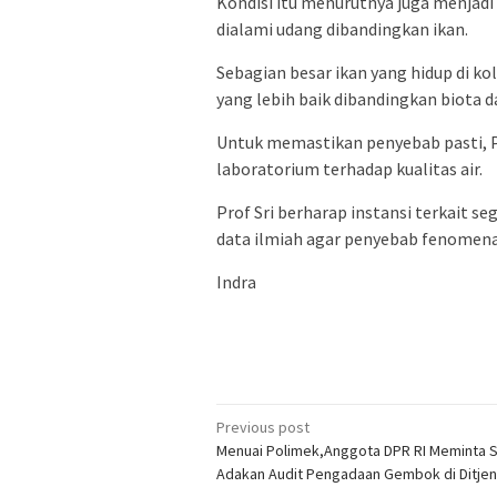
Kondisi itu menurutnya juga menjad
dialami udang dibandingkan ikan.
Sebagian besar ikan yang hidup di 
yang lebih baik dibandingkan biota d
Untuk memastikan penyebab pasti, P
laboratorium terhadap kualitas air.
Prof Sri berharap instansi terkait s
data ilmiah agar penyebab fenomena 
Indra
Post
Previous post
Menuai Polimek,Anggota DPR RI Meminta 
navigation
Adakan Audit Pengadaan Gembok di Ditje