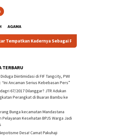
close
h
H
AGAMA
adernya Sebagai Pemimpin Penggerak Konsolidasi dan Pembang
A TERBARU
 Diduga Diintimidasi di FIF Tangcity, PWI
: “Ini Ancaman Serius Kebebasan Pers”
agri 67/2017 Dilanggar? JTR Adukan
katan Perangkat di Buaran Bambu ke
arang Bunga kecamatan Mandastana
 Pelayanan Kesehatan BPJS Warga Jadi
as
epotisme Desa! Camat Pakuhaji