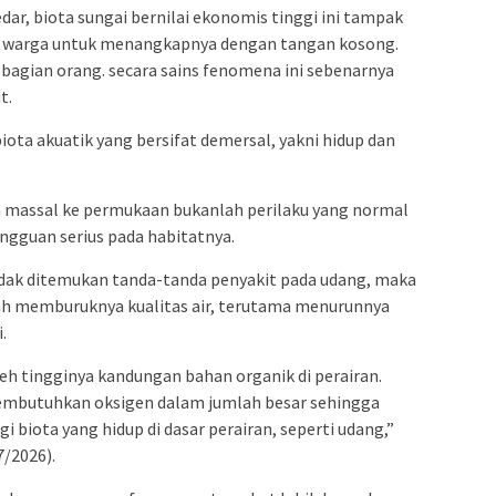
dar, biota sungai bernilai ekonomis tinggi ini tampak
warga untuk menangkapnya dengan tangan kosong.
ebagian orang. secara sains fenomena ini sebenarnya
t.
ota akuatik yang bersifat demersal, yakni hidup dan
a massal ke permukaan bukanlah perilaku yang normal
angguan serius pada habitatnya.
 tidak ditemukan tanda-tanda penyakit pada udang, maka
ah memburuknya kualitas air, terutama menurunnya
.
eh tingginya kandungan bahan organik di perairan.
embutuhkan oksigen dalam jumlah besar sehingga
 biota yang hidup di dasar perairan, seperti udang,”
7/2026).