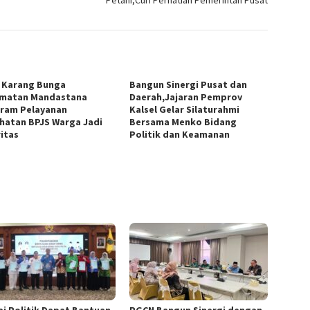
 Karang Bunga
Bangun Sinergi Pusat dan
matan Mandastana
Daerah,Jajaran Pemprov
ram Pelayanan
Kalsel Gelar Silaturahmi
hatan BPJS Warga Jadi
Bersama Menko Bidang
ritas
Politik dan Keamanan
ai Politik Dapat Bantuan
PGCN Bangun Sinergi dengan