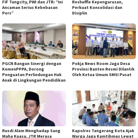
FIF Tangcity, PWI dan JTR: “Ini
Reshuffle Kepengurusan,
Ancaman Serius Kebebasan
Perkuat Konsolidasi dan
Pers”
Disiplin
PGCN Bangun Sinergi dengan
Pokja News Room Jaga Desa
KemenPPPA, Dorong
Provinsi Banten Resmi Dilantik
Penguatan Perlindungan Hak
Oleh Ketua Umum SMSI Pusat
Anak di Lingkungan Pendidikan
Rusdi Alam Menghadap Sang
Kapolres Tangerang Kota Ajak
Maha Kuasa, JTR Merasa
Warga Jaga Kamtibmas Lewat