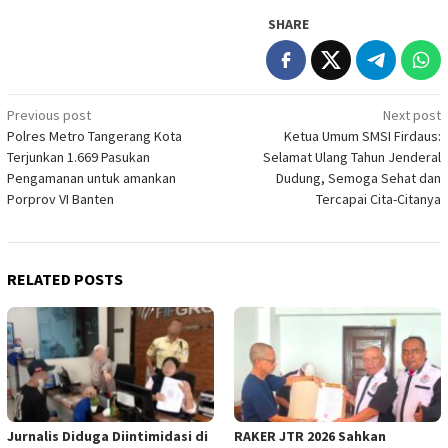
SHARE
Post
Previous post
Next post
Polres Metro Tangerang Kota
Ketua Umum SMSI Firdaus:
navigation
Terjunkan 1.669 Pasukan
Selamat Ulang Tahun Jenderal
Pengamanan untuk amankan
Dudung, Semoga Sehat dan
Porprov VI Banten
Tercapai Cita-Citanya
RELATED POSTS
Jurnalis Diduga Diintimidasi di
RAKER JTR 2026 Sahkan