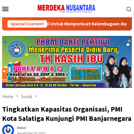
Skip
Mobile
to
Menu
content
an Pemprov Kalsel Untuk Memperkuat Kelembagaan dan Peningka
Special Content
Home
Sosial
Tingkatkan Kapasitas Organisasi, PMI
Kota Salatiga Kunjungi PMI Banjarnegara
Akbar
November 20, 2022