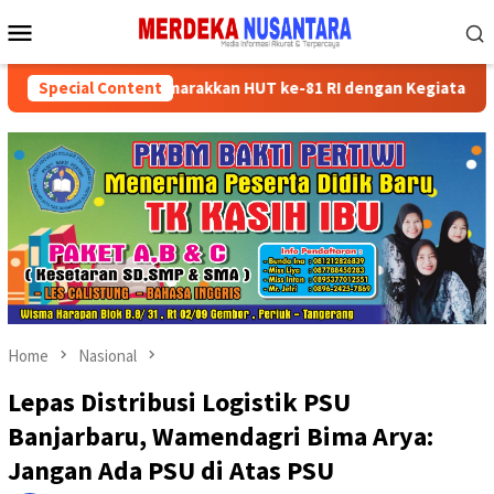
Skip
Mobile
to
Menu
content
ader Partai Semarakkan HUT ke-81 RI dengan Kegiatan Sosial
Special Content
Home
Nasional
Lepas Distribusi Logistik PSU
Banjarbaru, Wamendagri Bima Arya:
Jangan Ada PSU di Atas PSU