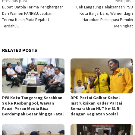
Post
Previous post
Next post
Bupati Batola Terima Penghargaan
Cek Langsung Pelaksanaan PSU
navigation
Dari Wamen PANRB,Ucapkan
Kota Banjarbaru, Wamendagri
Terima Kasih Pada Pejabat
Harapkan Partisipasi Pemilih
Terdahulu
Meningkat
RELATED POSTS
PWI Kota Tangerang Serahkan
DPD Partai Golkar Kalsel
SK ke Kesbangpol, Wawan
Instruksikan Kader Partai
Fauzi: Peran Media Bisa
Semarakkan HUT ke-81 RI
Berdampak Besar hingga Fatal
dengan Kegiatan Sosial