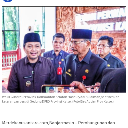
Wakil Gubernur Provinsi Kalimantan Selatan Hasnuryadi Sulaiman,saat berikan
keterangan pers di Gedung DPRD Provinsi Kalsel.(Foto Biro Adpim Prov Kalsel)
Merdekanusantara.com,Banjarmasin – Pembangunan dan