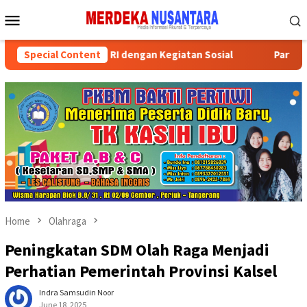
Skip
Mobile
to
Menu
content
rakkan HUT ke-81 RI dengan Kegiatan Sosial
Special Content
Partai Polit
Home
Olahraga
Peningkatan SDM Olah Raga Menjadi
Perhatian Pemerintah Provinsi Kalsel
Indra Samsudin Noor
June 18, 2025