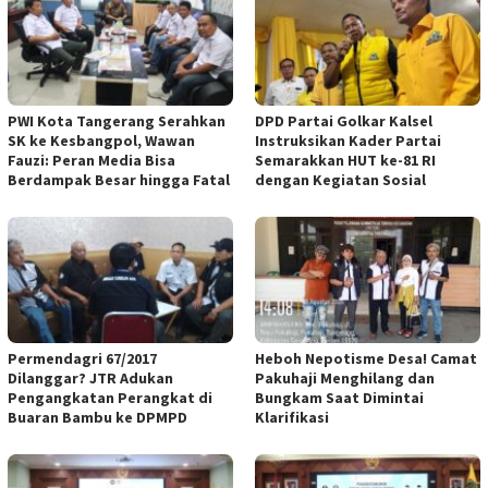
PWI Kota Tangerang Serahkan
DPD Partai Golkar Kalsel
SK ke Kesbangpol, Wawan
Instruksikan Kader Partai
Fauzi: Peran Media Bisa
Semarakkan HUT ke-81 RI
Berdampak Besar hingga Fatal
dengan Kegiatan Sosial
Permendagri 67/2017
Heboh Nepotisme Desa! Camat
Dilanggar? JTR Adukan
Pakuhaji Menghilang dan
Pengangkatan Perangkat di
Bungkam Saat Dimintai
Buaran Bambu ke DPMPD
Klarifikasi