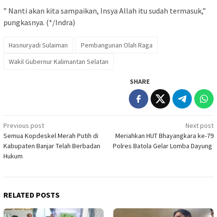
” Nanti akan kita sampaikan, Insya Allah itu sudah termasuk,”
pungkasnya. (*/Indra)
Hasnuryadi Sulaiman
Pembangunan Olah Raga
Wakil Gubernur Kalimantan Selatan
SHARE
Post
Previous post
Next post
Semua Kopdeskel Merah Putih di
Meriahkan HUT Bhayangkara ke-79
navigation
Kabupaten Banjar Telah Berbadan
Polres Batola Gelar Lomba Dayung
Hukum
RELATED POSTS