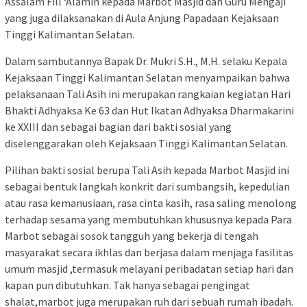
Assalam Fill ‘Alamin kepada Marbot Masjid dan Guru Mengaji
yang juga dilaksanakan di Aula Anjung Papadaan Kejaksaan
Tinggi Kalimantan Selatan.
Dalam sambutannya Bapak Dr. Mukri S.H., M.H. selaku Kepala
Kejaksaan Tinggi Kalimantan Selatan menyampaikan bahwa
pelaksanaan Tali Asih ini merupakan rangkaian kegiatan Hari
Bhakti Adhyaksa Ke 63 dan Hut Ikatan Adhyaksa Dharmakarini
ke XXIII dan sebagai bagian dari bakti sosial yang
diselenggarakan oleh Kejaksaan Tinggi Kalimantan Selatan.
Pilihan bakti sosial berupa Tali Asih kepada Marbot Masjid ini
sebagai bentuk langkah konkrit dari sumbangsih, kepedulian
atau rasa kemanusiaan, rasa cinta kasih, rasa saling menolong
terhadap sesama yang membutuhkan khususnya kepada Para
Marbot sebagai sosok tangguh yang bekerja di tengah
masyarakat secara ikhlas dan berjasa dalam menjaga fasilitas
umum masjid ,termasuk melayani peribadatan setiap hari dan
kapan pun dibutuhkan. Tak hanya sebagai pengingat
shalat,marbot juga merupakan ruh dari sebuah rumah ibadah.