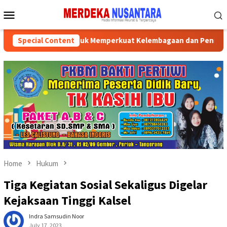
Skip
Mobile
to
Menu
content
prov Kalsel Untuk Memperkuat Kelembagaan dan Peningkatan Dem
Special Content
Home
Hukum
Tiga Kegiatan Sosial Sekaligus Digelar
Kejaksaan Tinggi Kalsel
Indra Samsudin Noor
July 17, 2023