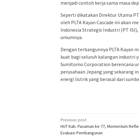
menjadi contoh kerja sama masa depa
Seperti dikatakan Direktur Utama PT 
oleh PLTA Kayan Cascade ini akan me
Indonesia Strategis Industri (PT ISI)
umumnya.
Dengan terbangunnya PLTA Kayan maka
kuat bagi seluruh kalangan industri
Sumitomo Corporation berencana u
perusahaan Jepang yang sekarang i
energi listrik yang berasal dari sumb
Post
Previous post
HUT Kab. Pasaman ke 77, Momentum Refle
navigation
Evaluasi Pembangunan