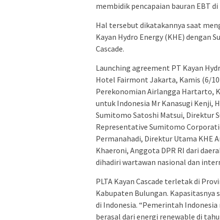
membidik pencapaian bauran EBT di 
Hal tersebut dikatakannya saat men
Kayan Hydro Energy (KHE) dengan S
Cascade.
Launching agreement PT Kayan Hydro
Hotel Fairmont Jakarta, Kamis (6/10
Perekonomian Airlangga Hartarto, K
untuk Indonesia Mr Kanasugi Kenji, H
Sumitomo Satoshi Matsui, Direktur S
Representative Sumitomo Corporatio
Permanahadi, Direktur Utama KHE An
Khaeroni, Anggota DPR RI dari daera
dihadiri wartawan nasional dan inter
PLTA Kayan Cascade terletak di Prov
Kabupaten Bulungan. Kapasitasnya se
di Indonesia. “Pemerintah Indonesia
berasal dari energi renewable di tah