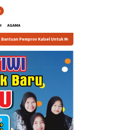
close
h
H
AGAMA
alsel Untuk Memperkuat Kelembagaan dan Peningkatan Demokrasi