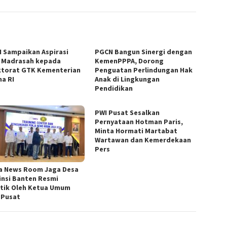
 Sampaikan Aspirasi
PGCN Bangun Sinergi dengan
 Madrasah kepada
KemenPPPA, Dorong
ktorat GTK Kementerian
Penguatan Perlindungan Hak
a RI
Anak di Lingkungan
Pendidikan
PWI Pusat Sesalkan
Pernyataan Hotman Paris,
Minta Hormati Martabat
Wartawan dan Kemerdekaan
Pers
a News Room Jaga Desa
insi Banten Resmi
ntik Oleh Ketua Umum
 Pusat