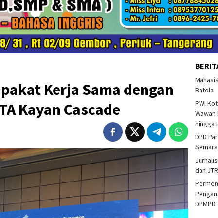
BERIT
Mahasi
pakat Kerja Sama dengan
Batola
PWI Kot
TA Kayan Cascade
Wawan F
hingga 
DPD Par
Semarak
Jurnalis
dan JTR
Permend
Pengang
DPMPD