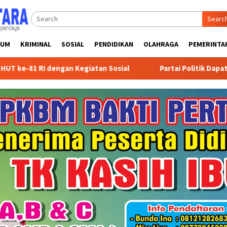
Searc
KUM
KRIMINAL
SOSIAL
PENDIDIKAN
OLAHRAGA
PEMERINTA
egiatan Sosial
Partai Politik Dapat Bantuan Pemprov K