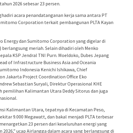
tahun 2026 sebesar 23 persen.
ghadiri acara penandatanganan kerja sama antara PT
umitomo Corporation terkait pembangunan PLTA Kayan
 Energy dan Sumitomo Corporation yang digelar di
) berlangsung meriah. Selain dihadiri oleh Menko
epala KSP Jendral TNI Purn. Moeldoko, Dubes Jepang
ead of Infrastructure Business Asia and Oceania
umitomo Indonesia Kenichi Ishikawa, Chief
n Jakarta Project Coordination Office Eko
drew Sebastian Suryali, Direktur Operasional KHE
h pemilihan Kalimantan Utara Deddy Sitorus dan juga
nasional.
insi Kalimantan Utara, tepatnya di Kecamatan Peso,
kitar 9.000 Megawatt, dan bakal menjadi PLTA terbesar
 menargetkan 23 persen dari keseluruhan energi yang
un 2026,” ucap Airlangga dalam acara yang berlangsung di