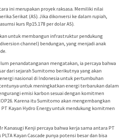
ra ini merupakan proyek raksasa. Memiliki nilai
merika Serikat (AS). Jika dikonversi ke dalam rupiah,
asumsi kurs Rp15.178 per dolar AS).
utkan untuk membangun infrastruktur pendukung
iversion channel) bendungan, yang menjadi anak
de.
belum penandatanganan mengatakan, ia percaya bahwa
ar dari sejarah Sumitomo berikutnya yang akan
 energi nasional di Indonesia untuk pertumbuhan
i tentunya untuk meningkatkan energi terbarukan dalam
mengurangi emisi karbon sesuai dengan komitmen
an COP26. Karena itu Sumitomo akan mengembangkan
n PT Kayan Hydro Energy untuk mendukung komitmen
r Kanasugi Kenji percaya bahwa kerja sama antara PT
PLTA Kayan Cascade punya potensi besar dan bisa