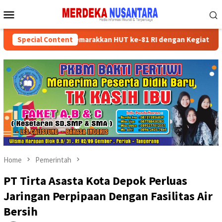
Skip
Mobile
to
Menu
content
n Kader Partai Semarakkan HUT ke-81 RI dengan Kegiatan Sosial
Special Content
Home
Pemerintah
PT Tirta Asasta Kota Depok Perluas
Jaringan Perpipaan Dengan Fasilitas Air
Bersih