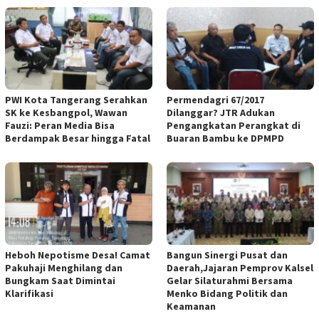
PWI Kota Tangerang Serahkan
Permendagri 67/2017
SK ke Kesbangpol, Wawan
Dilanggar? JTR Adukan
Fauzi: Peran Media Bisa
Pengangkatan Perangkat di
Berdampak Besar hingga Fatal
Buaran Bambu ke DPMPD
Heboh Nepotisme Desa! Camat
Bangun Sinergi Pusat dan
Pakuhaji Menghilang dan
Daerah,Jajaran Pemprov Kalsel
Bungkam Saat Dimintai
Gelar Silaturahmi Bersama
Klarifikasi
Menko Bidang Politik dan
Keamanan