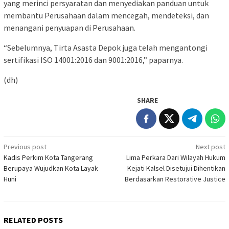
yang merinci persyaratan dan menyediakan panduan untuk
membantu Perusahaan dalam mencegah, mendeteksi, dan
menangani penyuapan di Perusahaan.
“Sebelumnya, Tirta Asasta Depok juga telah mengantongi
sertifikasi ISO 14001:2016 dan 9001:2016,” paparnya.
(dh)
SHARE
Post
Previous post
Next post
Kadis Perkim Kota Tangerang
Lima Perkara Dari Wilayah Hukum
navigation
Berupaya Wujudkan Kota Layak
Kejati Kalsel Disetujui Dihentikan
Huni
Berdasarkan Restorative Justice
RELATED POSTS