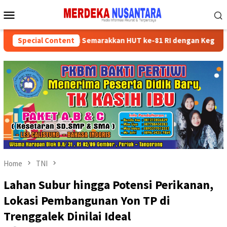
Skip
Mobile
to
Menu
content
kan Kader Partai Semarakkan HUT ke-81 RI dengan Kegiatan Sosial
Special Content
Home
TNI
Lahan Subur hingga Potensi Perikanan,
Lokasi Pembangunan Yon TP di
Trenggalek Dinilai Ideal