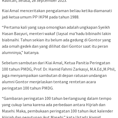
Rabitah, Selasa, 26 September 2023.
Kiai Amal menceritakan pengalaman beliau ketika diamanati
jadi ketua umum PP IKPM pada tahun 1988.
“Pertama kali yang saya omongkan adalah ungkapan Syeikh
Hasan Basyuri, menteri wakaf (laysal ma’hadu bibinaihi lakin
biabnaihi. Tahun sekian itu belum ada gedung di Gontor yang
ada omah gedek dan yang dilihat dari Gontor saat itu peran
alumninya,” katanya.
Sebelum sambutan dari Kiai Amal, Ketua Panitia Peringatan
100 tahun PMDG, Prof. Dr. Hamid Fahmi Zarkasyi, M.A.Ed.,M.Phil,
juga menyampaikan sambutan di depan ratusan undangan
alumni Gontor menjelaskan tentang rentetan acara
peringatan 100 tahun PMDG.
“Gambaran peringatan 100 tahun berlangsung dalam tempo
yang cukup lama karena ada perbedaan antara Hijriah dan
Masehi. Maka, pembukaan peringatan 100 tahun ikut kalender
Hijriah dan penutupan ikut Masehi,” kata Ustadz Hamid.