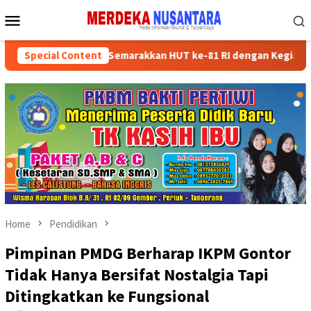
Skip
Mobile
to
Menu
content
n Kader Partai Semarakkan HUT ke-81 RI dengan Kegiatan Sosial
Special Content
Home
Pendidikan
Pimpinan PMDG Berharap IKPM Gontor
Tidak Hanya Bersifat Nostalgia Tapi
Ditingkatkan ke Fungsional