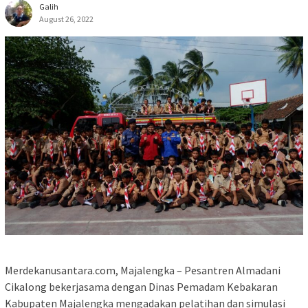
Galih
August 26, 2022
Merdekanusantara.com, Majalengka – Pesantren Almadani
Cikalong bekerjasama dengan Dinas Pemadam Kebakaran
Kabupaten Majalengka mengadakan pelatihan dan simulasi