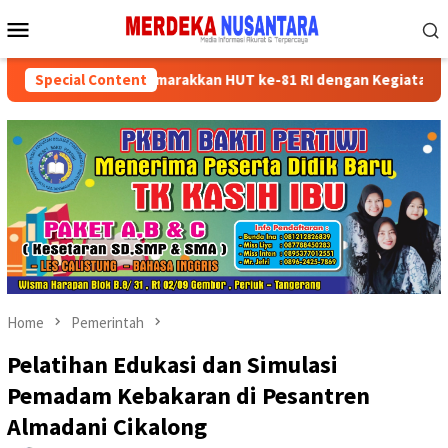
Skip
Mobile
to
Menu
content
der Partai Semarakkan HUT ke-81 RI dengan Kegiatan Sosial
Special Content
Home
Pemerintah
Pelatihan Edukasi dan Simulasi
Pemadam Kebakaran di Pesantren
Almadani Cikalong