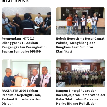
RELATED POSTS
Permendagri 67/2017
Heboh Nepotisme Desa! Camat
Dilanggar? JTR Adukan
Pakuhaji Menghilang dan
Pengangkatan Perangkat di
Bungkam Saat Dimintai
Buaran Bambu ke DPMPD
Klarifikasi
RAKER JTR 2026 Sahkan
Bangun Sinergi Pusat dan
Reshuffle Kepengurusan,
Daerah,Jajaran Pemprov Kalsel
Perkuat Konsolidasi dan
Gelar Silaturahmi Bersama
Disiplin
Menko Bidang Politik dan