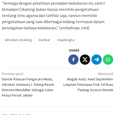
“Semoga dengan pelatihan pemadam kebakaran ini, santri
Almadani Cikalong bukan hanya memiliki pengetahuan
tentang ilmu agama dan tahfidz saja, namun memiliki
pengetahuan yang luas diberbagai bidang termasuk dalam
pencegahan bahaya kebakaran,” tambahnya. (red)
almadani cikalong
Damkar
majalengka
SHARE
Post
Previous post
Next post
Diantar Ratusan Pengacara Muda,
Wagub Audy: Awal September
navigation
Advokat Johannes L Tobing Resmi
Lanjutan Pekerjaan Fisik Tol Ruas
Diterima Mendaftar Sebagai Calon
Padang-Sicincin Dimulai
Ketua Peradi Jaktim