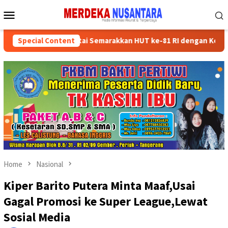
Skip
Mobile
to
Menu
content
ksikan Kader Partai Semarakkan HUT ke-81 RI dengan Kegiatan Sos
Special Content
Home
Nasional
Kiper Barito Putera Minta Maaf,Usai
Gagal Promosi ke Super League,Lewat
Sosial Media