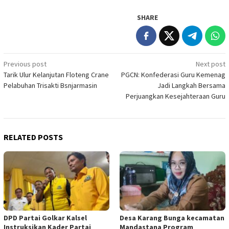
SHARE
Post
Previous post
Next post
Tarik Ulur Kelanjutan Floteng Crane
PGCN: Konfederasi Guru Kemenag
navigation
Pelabuhan Trisakti Bsnjarmasin
Jadi Langkah Bersama
Perjuangkan Kesejahteraan Guru
RELATED POSTS
DPD Partai Golkar Kalsel
Desa Karang Bunga kecamatan
Instruksikan Kader Partai
Mandastana Program