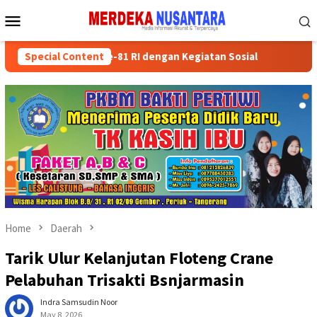
Skip
Mobile
to
Menu
content
marakkan HUT ke-81 RI dengan Kegiatan Sosial
Special Content
Partai Poli
Home
Daerah
Tarik Ulur Kelanjutan Floteng Crane
Pelabuhan Trisakti Bsnjarmasin
Indra Samsudin Noor
May 8, 2026