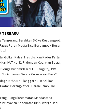
A TERBARU
a Tangerang Serahkan SK ke Kesbangpol,
auzi: Peran Media Bisa Berdampak Besar
Fatal
tai Golkar Kalsel Instruksikan Kader Partai
kan HUT ke-81 RI dengan Kegiatan Sosial
 Diduga Diintimidasi di FIF Tangcity, PWI
: “Ini Ancaman Serius Kebebasan Pers”
agri 67/2017 Dilanggar? JTR Adukan
katan Perangkat di Buaran Bambu ke
arang Bunga kecamatan Mandastana
 Pelayanan Kesehatan BPJS Warga Jadi
as