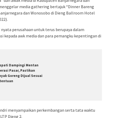
pa” dan awak media di Kabupaten Banjarnegara dan
enggelar media gathering bertajuk “Dinner Bareng
Banjarnegara dan Wonosobo di Dieng Ballroom Hotel
22).
d nyata perusahaan untuk terus berupaya dalam
i kepada awk media dan para pemangku kepentingan di
spati Dampingi Mentan
erasi Pasar, Pastikan
nyak Goreng Dijual Sesuai
tentuan
Hendri menyampaikan perkembangan serta tata waktu
TP Dieng 2.