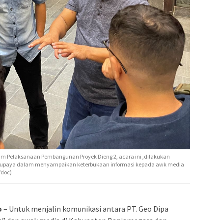
am Pelaksanaan Pembangunan Proyek Dieng 2, acara ini ,dilakukan
berupaya dalam menyampaikan keterbukaan informasi kepada awk media
/doc)
o
– Untuk menjalin komunikasi antara PT. Geo Dipa