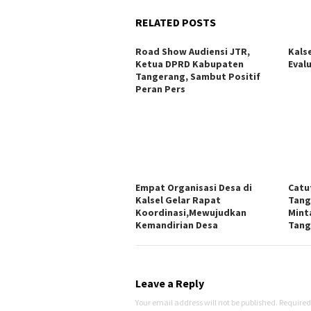
RELATED POSTS
Road Show Audiensi JTR,
Kals
Ketua DPRD Kabupaten
Eval
Tangerang, Sambut Positif
Peran Pers
Empat Organisasi Desa di
Catu
Kalsel Gelar Rapat
Tang
Koordinasi,Mewujudkan
Mint
Kemandirian Desa
Tang
Leave a Reply
Your email address will not be published.
Required