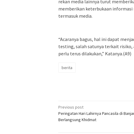
rekan media lainnya turut memberika
memberikan keterbukaan informasi m
termasuk media.
“Acaranya bagus, hal ini dapat menjad
testing, salah satunya terkait risiko,
perlu terus dilakukan,” Katanya.(A9)
berita
Post
Previous post
Peringatan Hari Lahirnya Pancasila di Banj
navigation
Berlangsung Khidmat