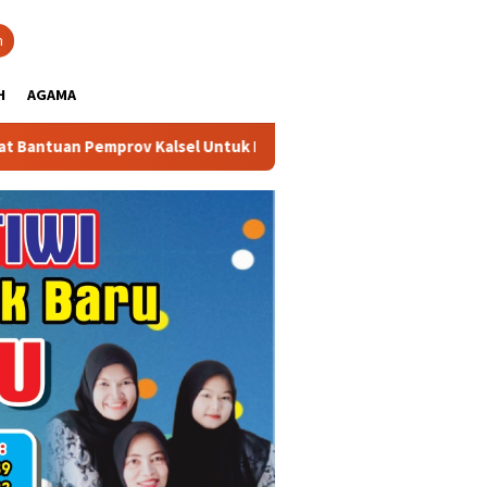
close
h
H
AGAMA
alsel Untuk Memperkuat Kelembagaan dan Peningkatan Demokras