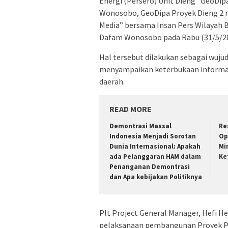
Energi (Persero) Unit Dieng “GeoDi
Wonosobo, GeoDipa Proyek Dieng 2 m
Media” bersama Insan Pers Wilayah 
Dafam Wonosobo pada Rabu (31/5/20
Hal tersebut dilakukan sebagai wuju
menyampaikan keterbukaan informas
daerah.
READ MORE
Demontrasi Massal
Re
Indonesia Menjadi Sorotan
Op
Dunia Internasional: Apakah
Mi
ada Pelanggaran HAM dalam
Ke
Penanganan Demontrasi
dan Apa kebijakan Politiknya
Plt Project General Manager, Hefi 
pelaksanaan pembangunan Proyek PL