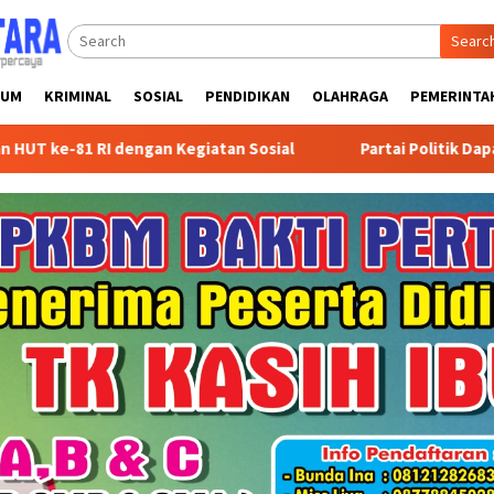
Searc
KUM
KRIMINAL
SOSIAL
PENDIDIKAN
OLAHRAGA
PEMERINTA
Kegiatan Sosial
Partai Politik Dapat Bantuan Pemprov K