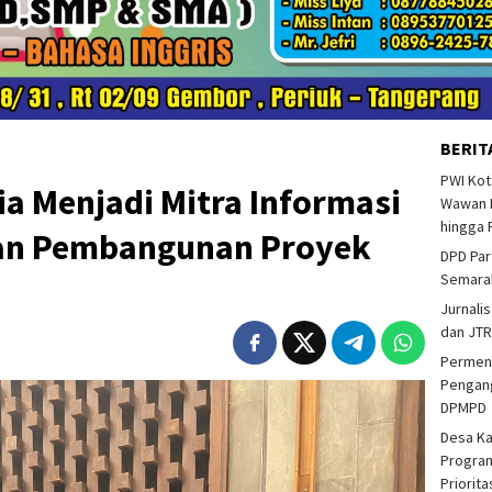
BERIT
PWI Kot
a Menjadi Mitra Informasi
Wawan F
hingga 
an Pembangunan Proyek
DPD Par
Semarak
Jurnalis
dan JTR
Permend
Pengang
DPMPD
Desa K
Program
Priorit