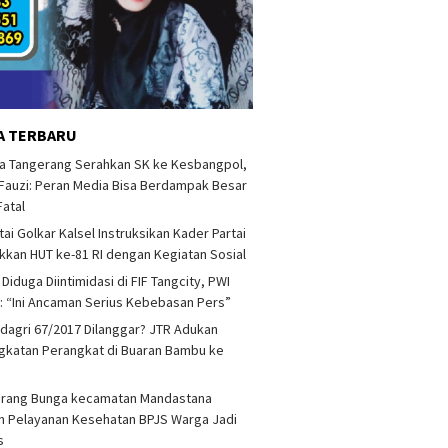
A TERBARU
a Tangerang Serahkan SK ke Kesbangpol,
auzi: Peran Media Bisa Berdampak Besar
Fatal
tai Golkar Kalsel Instruksikan Kader Partai
kan HUT ke-81 RI dengan Kegiatan Sosial
 Diduga Diintimidasi di FIF Tangcity, PWI
: “Ini Ancaman Serius Kebebasan Pers”
agri 67/2017 Dilanggar? JTR Adukan
katan Perangkat di Buaran Bambu ke
arang Bunga kecamatan Mandastana
 Pelayanan Kesehatan BPJS Warga Jadi
as