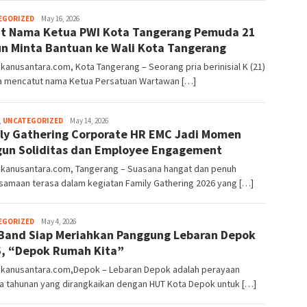
EGORIZED
Emguslim
May 16, 2026
t Nama Ketua PWI Kota Tangerang Pemuda 21
n Minta Bantuan ke Wali Kota Tangerang
anusantara.com, Kota Tangerang – Seorang pria berinisial K (21)
a mencatut nama Ketua Persatuan Wartawan […]
,
UNCATEGORIZED
Emguslim
May 14, 2026
ly Gathering Corporate HR EMC Jadi Momen
un Soliditas dan Employee Engagement
kanusantara.com, Tangerang – Suasana hangat dan penuh
samaan terasa dalam kegiatan Family Gathering 2026 yang […]
EGORIZED
Indra
May 4, 2026
Band Siap Meriahkan Panggung Lebaran Depok
Samsudin
Noor
, “Depok Rumah Kita”
kanusantara.com,Depok – Lebaran Depok adalah perayaan
a tahunan yang dirangkaikan dengan HUT Kota Depok untuk […]