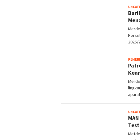
UNCAT
Bari
Mena
Merde
Perse
2025/
PEMER
Patr
Keam
Merde
lingku
aparat
UNCAT
MAN 
Test
Metde