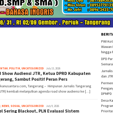
BERIT
PWI Kot
Wawan F
hingga 
DPD Par
Semarak
INTAH
,
POLITIK
,
UNCATEGORIZED
Emguslim
July 15, 2026
Jurnalis
 Show Audiensi JTR, Ketua DPRD Kabupaten
dan JTR
erang, Sambut Positif Peran Pers
Permend
kanusantara.com, Tangerang – Himpunan Jurnalis Tangerang
Pengang
JTR) kembali melanjutkan agenda road show audiensi ke […]
DPMPD
Desa K
Program
H
,
NEWS
,
SOSIAL
,
UNCATEGORIZED
Indra
July 9, 2026
el Sering Blackout, PLN Evaluasi Sistem
Samsudin
Priorit