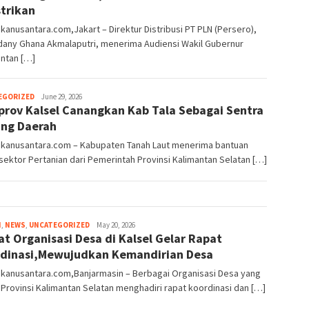
Noor
strikan
anusantara.com,Jakart – Direktur Distribusi PT PLN (Persero),
dany Ghana Akmalaputri, menerima Audiensi Wakil Gubernur
antan […]
EGORIZED
Indra
June 29, 2026
rov Kalsel Canangkan Kab Tala Sebagai Sentra
Samsudin
Noor
ng Daerah
kanusantara.com – Kabupaten Tanah Laut menerima bantuan
sektor Pertanian dari Pemerintah Provinsi Kalimantan Selatan […]
H
,
NEWS
,
UNCATEGORIZED
Indra
May 20, 2026
t Organisasi Desa di Kalsel Gelar Rapat
Samsudin
Noor
dinasi,Mewujudkan Kemandirian Desa
kanusantara.com,Banjarmasin – Berbagai Organisasi Desa yang
 Provinsi Kalimantan Selatan menghadiri rapat koordinasi dan […]