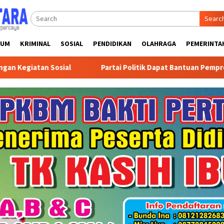
Searc
KUM
KRIMINAL
SOSIAL
PENDIDIKAN
OLAHRAGA
PEMERINTA
an Sosial
Partai Politik Dapat Bantuan Pemprov Kalsel