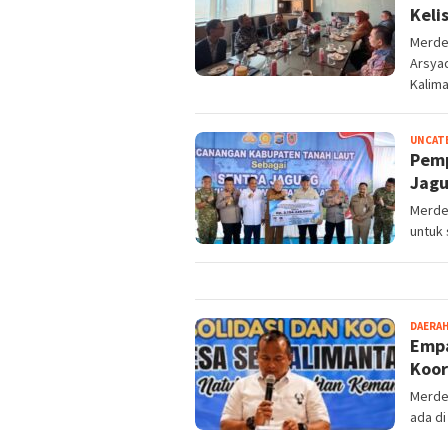
Keli
Merdek
Arsya
Kalim
UNCAT
Pemp
Jagu
Merde
untuk 
DAERA
Empa
Koor
Merde
ada di