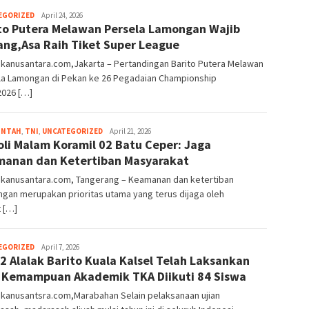
EGORIZED
Indra
April 24, 2026
to Putera Melawan Persela Lamongan Wajib
Samsudin
Noor
ng,Asa Raih Tiket Super League
kanusantara.com,Jakarta – Pertandingan Barito Putera Melawan
la Lamongan di Pekan ke 26 Pegadaian Championship
2026 […]
INTAH
,
TNI
,
UNCATEGORIZED
Emguslim
April 21, 2026
oli Malam Koramil 02 Batu Ceper: Jaga
anan dan Ketertiban Masyarakat
kanusantara.com, Tangerang – Keamanan dan ketertiban
ngan merupakan prioritas utama yang terus dijaga oleh
 […]
EGORIZED
Indra
April 7, 2026
2 Alalak Barito Kuala Kalsel Telah Laksankan
Samsudin
Noor
 Kemampuan Akademik TKA Diikuti 84 Siswa
kanusantsra.com,Marabahan Selain pelaksanaan ujian