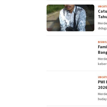
UNCAT
Catu
Tahu
Merdek
didug
BISNIS
Fami
Bang
Merde
keber
UNCAT
PWI 
2026
Merde
buday