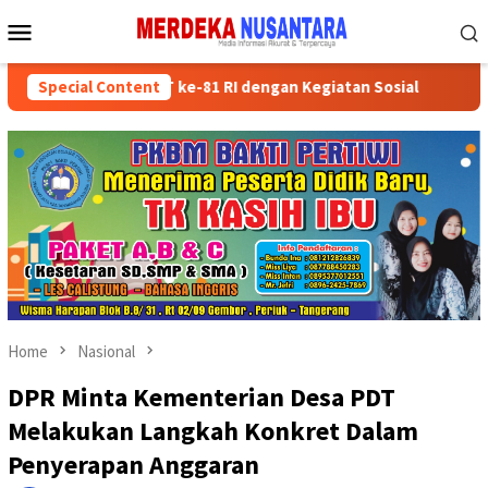
Skip
Mobile
to
Menu
content
Semarakkan HUT ke-81 RI dengan Kegiatan Sosial
Special Content
Partai Po
Home
Nasional
DPR Minta Kementerian Desa PDT
Melakukan Langkah Konkret Dalam
Penyerapan Anggaran