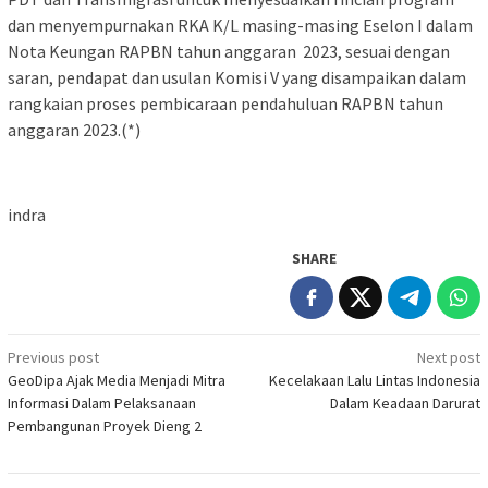
dan menyempurnakan RKA K/L masing-masing Eselon I dalam
Nota Keungan RAPBN tahun anggaran 2023, sesuai dengan
saran, pendapat dan usulan Komisi V yang disampaikan dalam
rangkaian proses pembicaraan pendahuluan RAPBN tahun
anggaran 2023.(*)
indra
SHARE
Post
Previous post
Next post
GeoDipa Ajak Media Menjadi Mitra
Kecelakaan Lalu Lintas Indonesia
navigation
Informasi Dalam Pelaksanaan
Dalam Keadaan Darurat
Pembangunan Proyek Dieng 2