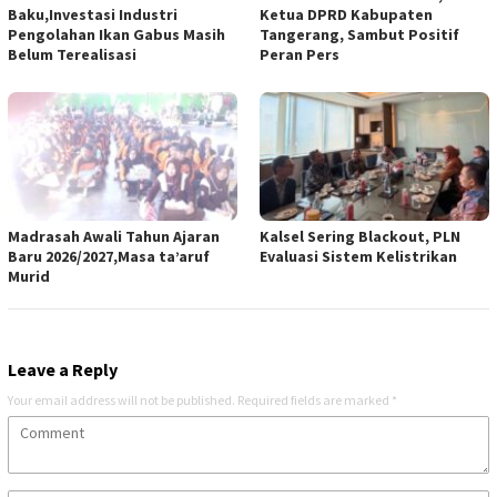
Baku,Investasi Industri
Ketua DPRD Kabupaten
Pengolahan Ikan Gabus Masih
Tangerang, Sambut Positif
Belum Terealisasi
Peran Pers
Madrasah Awali Tahun Ajaran
Kalsel Sering Blackout, PLN
Baru 2026/2027,Masa ta’aruf
Evaluasi Sistem Kelistrikan
Murid
Leave a Reply
Your email address will not be published.
Required fields are marked
*