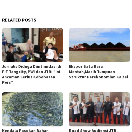
RELATED POSTS
Jurnalis Diduga Diintimidasi di
Ekspor Batu Bara
FIF Tangcity, PWI dan JTR: “Ini
Mentah,Masih Tumpuan
Ancaman Serius Kebebasan
Struktur Perekonomian Kalsel
Pers”
Kendala Pasokan Bahan
Road Show Audiensi JTR,