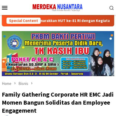
Skip
Mobile
to
Menu
content
Kader Partai Semarakkan HUT ke-81 RI dengan Kegiatan Sosial
Special Content
Home
Bisnis
Family Gathering Corporate HR EMC Jadi
Momen Bangun Soliditas dan Employee
Engagement