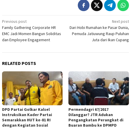
Post
Previous post
Next post
Family Gathering Corporate HR
Dari Hobi Rumahan ke Pasar Dunia,
navigation
EMC Jadi Momen Bangun Soliditas
Pemuda Jatiuwung Raup Puluhan
dan Employee Engagement
Juta dari Ikan Cupang
RELATED POSTS
DPD Partai Golkar Kalsel
Permendagri 67/2017
Instruksikan Kader Partai
Dilanggar? JTR Adukan
Semarakkan HUT ke-81 RI
Pengangkatan Perangkat di
dengan Kegiatan Sosial
Buaran Bambu ke DPMPD