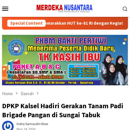
Skip
Mobile
to
Menu
content
an Kader Partai Semarakkan HUT ke-81 RI dengan Kegiatan Sosial
Special Content
Home
Daerah
DPKP Kalsel Hadiri Gerakan Tanam Padi
Brigade Pangan di Sungai Tabuk
Indra Samsudin Noor
May 14, 2026