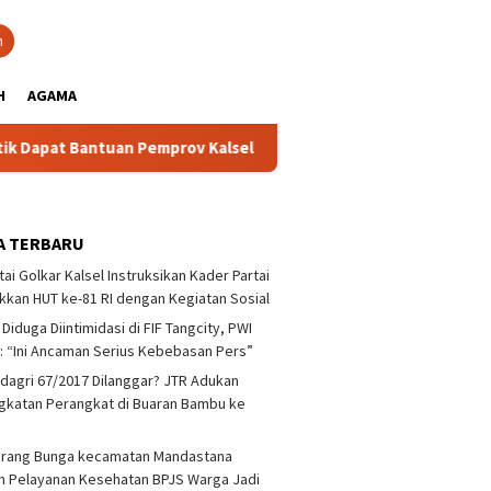
close
h
H
AGAMA
tuan Pemprov Kalsel Untuk Memperkuat Kelembagaan dan Pening
A TERBARU
tai Golkar Kalsel Instruksikan Kader Partai
kan HUT ke-81 RI dengan Kegiatan Sosial
 Diduga Diintimidasi di FIF Tangcity, PWI
: “Ini Ancaman Serius Kebebasan Pers”
agri 67/2017 Dilanggar? JTR Adukan
katan Perangkat di Buaran Bambu ke
arang Bunga kecamatan Mandastana
 Pelayanan Kesehatan BPJS Warga Jadi