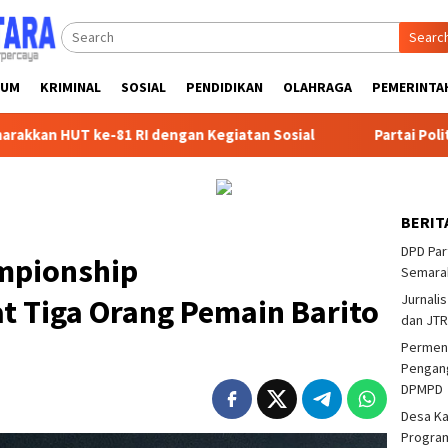
Searc
KUM
KRIMINAL
SOSIAL
PENDIDIKAN
OLAHRAGA
PEMERINTA
-81 RI dengan Kegiatan Sosial
Partai Politik Dapat Ban
BERIT
DPD Par
ampionship
Semarak
Jurnalis
t Tiga Orang Pemain Barito
dan JTR
Permend
Pengang
DPMPD
Desa K
Program