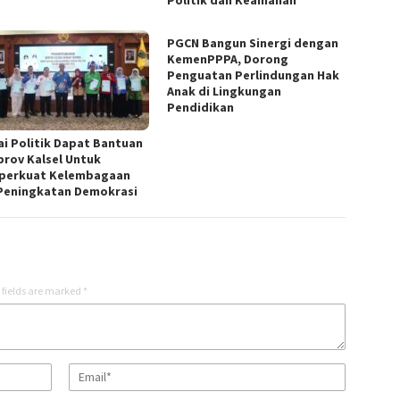
Politik dan Keamanan
PGCN Bangun Sinergi dengan
KemenPPPA, Dorong
Penguatan Perlindungan Hak
Anak di Lingkungan
Pendidikan
ai Politik Dapat Bantuan
rov Kalsel Untuk
erkuat Kelembagaan
Peningkatan Demokrasi
 fields are marked
*