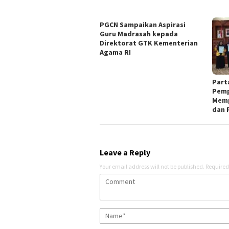
PGCN Sampaikan Aspirasi
Guru Madrasah kepada
Direktorat GTK Kementerian
Agama RI
Part
Pemp
Memp
dan 
Leave a Reply
Your email address will not be published.
Required