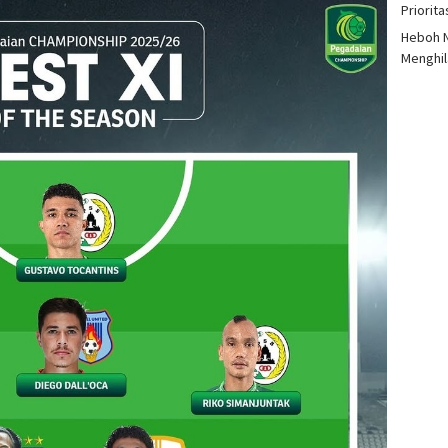
Priorit
Heboh N
Menghil