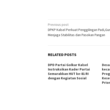
Post
Previous post
DPKP Kalsel Perkuat Penggilingan Padi,Gu
navigation
Menjaga Stabilitas dan Pasokan Pangan
RELATED POSTS
DPD Partai Golkar Kalsel
Desa
Instruksikan Kader Partai
keca
Semarakkan HUT ke-81 RI
Prog
dengan Kegiatan Sosial
Kese
Prio