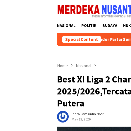
Skip
close
to
content
NASIONAL
POLITIK
BUDAYA
HU
Partai Golkar Kalsel Instruksikan Kader Partai Semarakkan HUT ke
Special Content
Home
Nasional
Best XI Liga 2 Ch
2025/2026,Tercata
Putera
Indra Samsudin Noor
May 13, 2026