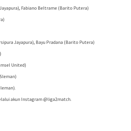
 Jayapura), Fabiano Beltrame (Barito Putera)
ra)
sipura Jayapura), Bayu Pradana (Barito Putera)
)
umsel United)
 Sleman)
Sleman).
lalui akun Instagram @liga2match.