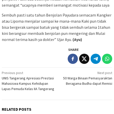
semangat “ucapnya memberi semangat motivasi kepada saya
Sembuh pasti satu tahun Benjolan Payudara semacam Kangker
atau Lipoma menjalar sampai ke mana-mana Kaki pun tidak
bisa bergerak sampai batuk yang tidak sembuh selama 1tahun
kini berangsur membaik benjolan pun mengering dan Mulai
normal terima kasih ya dokter” Ujar Ayu.
(Ayu)
SHARE
Post
Previous post
Next post
UNIS Tangerang Apresiasi Prestasi
50 Warga Binaan Pemasyaraktan
navigation
Mahasiswa Kampus Kehidupan
Beragama Budha dapat Remisi
Lapas Pemuda Kelas IIA Tangerang
RELATED POSTS