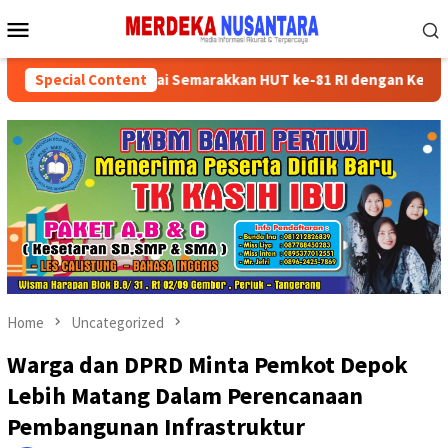
Skip
Mobile
to
Menu
content
ikan Kader Partai Semarakkan HUT ke-81 RI dengan Kegiatan Sosia
Special Content
Home
Uncategorized
Warga dan DPRD Minta Pemkot Depok
Lebih Matang Dalam Perencanaan
Pembangunan Infrastruktur