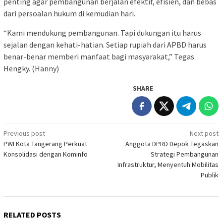
penting agar pembangunan berjalan efektif, efisien, dan bebas
dari persoalan hukum di kemudian hari.
“Kami mendukung pembangunan. Tapi dukungan itu harus
sejalan dengan kehati-hatian. Setiap rupiah dari APBD harus
benar-benar memberi manfaat bagi masyarakat,” Tegas
Hengky. (Hanny)
SHARE
Post
Previous post
Next post
PWI Kota Tangerang Perkuat
Anggota DPRD Depok Tegaskan
navigation
Konsolidasi dengan Kominfo
Strategi Pembangunan
Infrastruktur, Menyentuh Mobilitas
Publik
RELATED POSTS