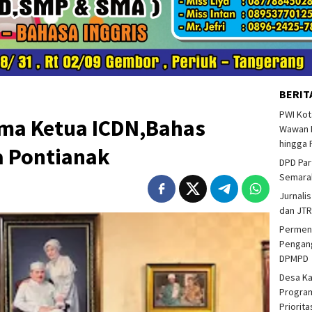
BERIT
PWI Kot
ima Ketua ICDN,Bahas
Wawan F
hingga 
ta Pontianak
DPD Par
Semarak
Jurnalis
dan JTR
Permend
Pengang
DPMPD
Desa K
Program
Priorit