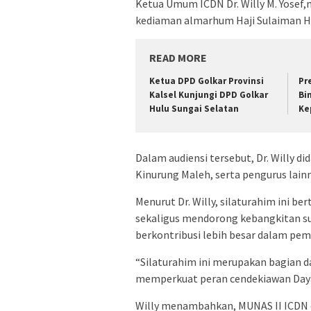
Ketua Umum ICDN Dr. Willy M. Yose
kediaman almarhum Haji Sulaiman HB
READ MORE
Ketua DPD Golkar Provinsi
Pr
Kalsel Kunjungi DPD Golkar
Bi
Hulu Sungai Selatan
Ke
Dalam audiensi tersebut, Dr. Willy d
Kinurung Maleh, serta pengurus lainn
Menurut Dr. Willy, silaturahim ini 
sekaligus mendorong kebangkitan s
berkontribusi lebih besar dalam pe
“Silaturahim ini merupakan bagian d
memperkuat peran cendekiawan Dayak
Willy menambahkan, MUNAS II ICDN 