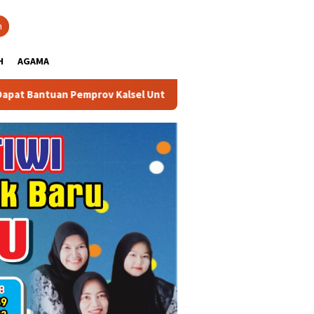
close
h
H
AGAMA
mprov Kalsel Untuk Memperkuat Kelembagaan dan Peningkatan D