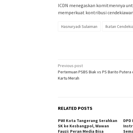
ICDN menegaskan komitmennya untuk
memperkuat kontribusi cendekiawan 
Hasnuryadi Sulaiman
Ikatan Cendeki
Post
Previous post
Pertemuan PSBS Biak vs PS Barito Putera 
navigation
Kartu Merah
RELATED POSTS
PWI Kota Tangerang Serahkan
DPD 
SK ke Kesbangpol, Wawan
Inst
Fauzi: Peran Media Bisa
Sema