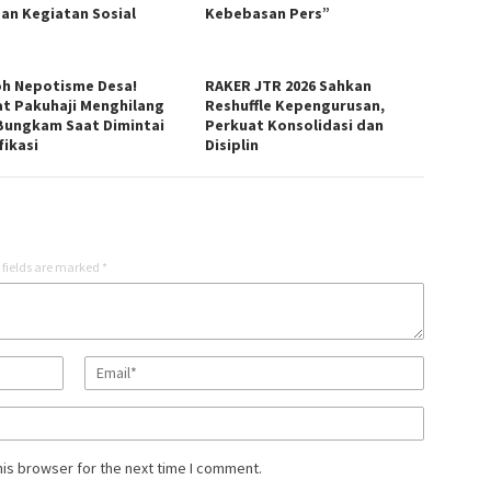
an Kegiatan Sosial
Kebebasan Pers”
h Nepotisme Desa!
RAKER JTR 2026 Sahkan
t Pakuhaji Menghilang
Reshuffle Kepengurusan,
Bungkam Saat Dimintai
Perkuat Konsolidasi dan
fikasi
Disiplin
 fields are marked
*
his browser for the next time I comment.