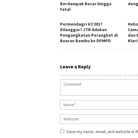
Berdampak Besar hingga
deng
Fatal
Permendagri 67/2017
Hebo
Dilanggar? JTR Adukan
Cama
Pengangkatan Perangkat di
dan 
Buaran Bambu ke DPMPD
Klari
Leave a Reply
Your email address will not be published.
Required
Save my name, email, and website in t