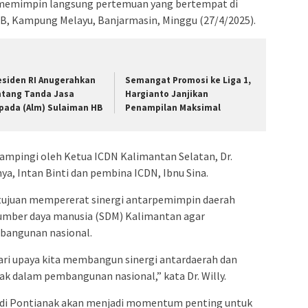
f,memimpin langsung pertemuan yang bertempat di
, Kampung Melayu, Banjarmasin, Minggu (27/4/2025).
esiden RI Anugerahkan
Semangat Promosi ke Liga 1,
ntang Tanda Jasa
Hargianto Janjikan
pada (Alm) Sulaiman HB
Penampilan Maksimal
idampingi oleh Ketua ICDN Kalimantan Selatan, Dr.
ya, Intan Binti dan pembina ICDN, Ibnu Sina.
bertujuan mempererat sinergi antarpemimpin daerah
umber daya manusia (SDM) Kalimantan agar
mbangunan nasional.
ari upaya kita membangun sinergi antardaerah dan
 dalam pembangunan nasional,” kata Dr. Willy.
di Pontianak akan menjadi momentum penting untuk