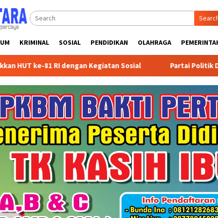
Searc
KUM
KRIMINAL
SOSIAL
PENDIDIKAN
OLAHRAGA
PEMERINTA
dengan Kegiatan Sosial
Partai Politik Dapat Bantuan Pe