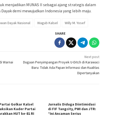
 menjadikan MUNAS II sebagai ajang strategis dalam
Dayak demi mewujudkan Indonesia yang lebih maju.
awan Dayak Nasional
Wagub Kalsel
Willy M. Yosef
SHARE
Next post
di Warnai
Dugaan Penyimpangan Proyek U-Ditch di Karawaci
Baru: Tidak Ada Papan Informasi dan Kualitas
Dipertanyakan
Partai Golkar Kalsel
Jurnalis Diduga Diintimidasi
ruksikan Kader Partai
di FIF Tangcity, PWI dan JTR:
rakkan HUT ke-81 RI
“Ini Ancaman Serius