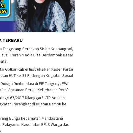
A TERBARU
a Tangerang Serahkan SK ke Kesbangpol,
auzi: Peran Media Bisa Berdampak Besar
Fatal
tai Golkar Kalsel Instruksikan Kader Partai
kan HUT ke-81 RI dengan Kegiatan Sosial
 Diduga Diintimidasi di FIF Tangcity, PWI
: “Ini Ancaman Serius Kebebasan Pers”
agri 67/2017 Dilanggar? JTR Adukan
katan Perangkat di Buaran Bambu ke
arang Bunga kecamatan Mandastana
 Pelayanan Kesehatan BPJS Warga Jadi
as