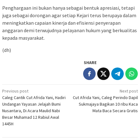
Penghargaan ini bukan hanya sebagai bentuk apresiasi, tetapi
juga sebagai dorongan agar setiap Kejari terus berupaya dalam
meningkatkan capaian kinerja dan efisiensi penyerapan
anggaran demi terwujudnya pelayanan hukum yang berkualitas
kepada masyarakat.
(dh)
SHARE
Post
Previous post
Next post
Caleg Cantik Cut Afrida Yani, Hadiri
Cut Afrida Yani, Caleg Perindo Dapil
navigation
Undangan Yayasan Jelajah Bumi
Sukmajaya Bagikan 10 ribu Kaca
Nusantara, Di Acara Maulid Nabi
Mata Baca Secara Gratis
Besar Muhamad 12 Rabiul Awal
1445H