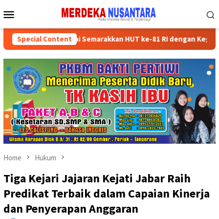
Skip
Mobile
to
Menu
content
sikan Kader Partai Semarakkan HUT ke-81 RI dengan Kegiatan Sosia
Special Content
Home
Hukum
Tiga Kejari Jajaran Kejati Jabar Raih
Predikat Terbaik dalam Capaian Kinerja
dan Penyerapan Anggaran