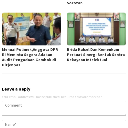
Sorotan
Menuai Polimek,Anggota DPR
Brida Kalsel Dan Kemenkum
RI Meminta Segera Adakan
Perkuat Sinergi Bentuk Sentra
Audit Pengadaan Gembok di
Kekayaan Intelektual
Ditjenpas
Leave a Reply
Your email address will not be published.
Required fields are marked
*