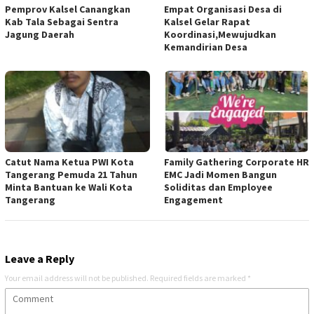
Pemprov Kalsel Canangkan
Empat Organisasi Desa di
Kab Tala Sebagai Sentra
Kalsel Gelar Rapat
Jagung Daerah
Koordinasi,Mewujudkan
Kemandirian Desa
Catut Nama Ketua PWI Kota
Family Gathering Corporate HR
Tangerang Pemuda 21 Tahun
EMC Jadi Momen Bangun
Minta Bantuan ke Wali Kota
Soliditas dan Employee
Tangerang
Engagement
Leave a Reply
Your email address will not be published.
Required fields are marked
*