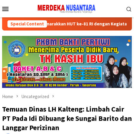
Skip
Mobile
to
Menu
content
ader Partai Semarakkan HUT ke-81 RI dengan Kegiatan Sosial
Special Content
Home
Uncategorized
Temuan Dinas LH Kalteng: Limbah Cair
PT Pada Idi Dibuang ke Sungai Barito dan
Langgar Perizinan