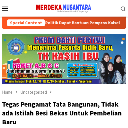
Skip
Mobile
to
Menu
content
l
Special Content
Partai Politik Dapat Bantuan Pemprov Kalsel Untuk M
Home
Uncategorized
Tegas Pengamat Tata Bangunan, Tidak
ada Istilah Besi Bekas Untuk Pembelian
Baru