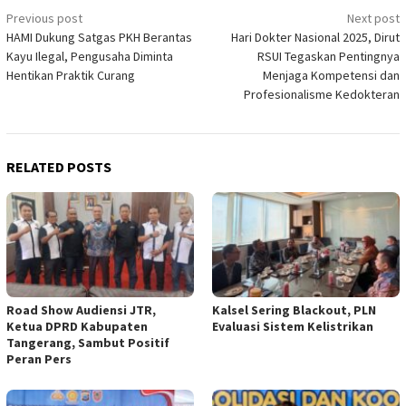
Post
Previous post
Next post
HAMI Dukung Satgas PKH Berantas
Hari Dokter Nasional 2025, Dirut
navigation
Kayu Ilegal, Pengusaha Diminta
RSUI Tegaskan Pentingnya
Hentikan Praktik Curang
Menjaga Kompetensi dan
Profesionalisme Kedokteran
RELATED POSTS
Road Show Audiensi JTR,
Kalsel Sering Blackout, PLN
Ketua DPRD Kabupaten
Evaluasi Sistem Kelistrikan
Tangerang, Sambut Positif
Peran Pers