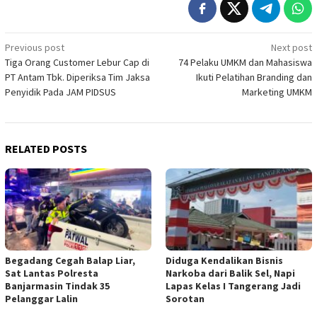
Post
Previous post
Next post
Tiga Orang Customer Lebur Cap di
74 Pelaku UMKM dan Mahasiswa
navigation
PT Antam Tbk. Diperiksa Tim Jaksa
Ikuti Pelatihan Branding dan
Penyidik Pada JAM PIDSUS
Marketing UMKM
RELATED POSTS
Begadang Cegah Balap Liar,
Diduga Kendalikan Bisnis
Sat Lantas Polresta
Narkoba dari Balik Sel, Napi
Banjarmasin Tindak 35
Lapas Kelas I Tangerang Jadi
Pelanggar Lalin
Sorotan