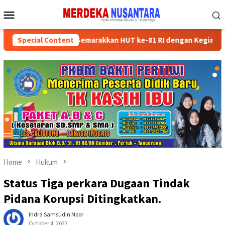
Skip
Mobile
to
Menu
content
n Kader Partai Semarakkan HUT ke-81 RI dengan Kegiatan Sosial
Special Content
Home
Hukum
Status Tiga perkara Dugaan Tindak
Pidana Korupsi Ditingkatkan.
Indra Samsudin Noor
October 4, 2023