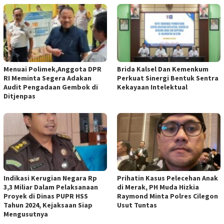
Menuai Polimek,Anggota DPR
Brida Kalsel Dan Kemenkum
RI Meminta Segera Adakan
Perkuat Sinergi Bentuk Sentra
Audit Pengadaan Gembok di
Kekayaan Intelektual
Ditjenpas
Indikasi Kerugian Negara Rp
Prihatin Kasus Pelecehan Anak
3,3 Miliar Dalam Pelaksanaan
di Merak, PH Muda Hizkia
Proyek di Dinas PUPR HSS
Raymond Minta Polres Cilegon
Tahun 2024, Kejaksaan Siap
Usut Tuntas
Mengusutnya