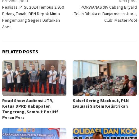
Post
Previous post
Next post
Realisasi PTSL 2024 Tembus 2.950
PORWANAS XIV Cabang Bilyard
navigation
Bidang Tanah, BPN Depok Minta
Telah Dibuka di Banjarmasin Utara,
Pengembang Segera Daftarkan
Club’ Master Pool
Aset
RELATED POSTS
Road Show Audiensi JTR,
Kalsel Sering Blackout, PLN
Ketua DPRD Kabupaten
Evaluasi Sistem Kelistrikan
Tangerang, Sambut Positif
Peran Pers