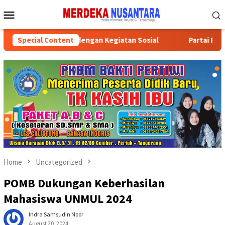
Skip
Mobile
to
Menu
content
an HUT ke-81 RI dengan Kegiatan Sosial
Special Content
Partai Politik D
Home
Uncategorized
POMB Dukungan Keberhasilan
Mahasiswa UNMUL 2024
Indra Samsudin Noor
August 20, 2024