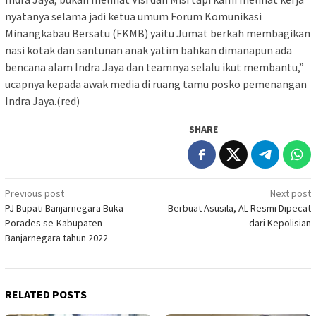
nyatanya selama jadi ketua umum Forum Komunikasi
Minangkabau Bersatu (FKMB) yaitu Jumat berkah membagikan
nasi kotak dan santunan anak yatim bahkan dimanapun ada
bencana alam Indra Jaya dan teamnya selalu ikut membantu,”
ucapnya kepada awak media di ruang tamu posko pemenangan
Indra Jaya.(red)
SHARE
Post
Previous post
Next post
PJ Bupati Banjarnegara Buka
Berbuat Asusila, AL Resmi Dipecat
navigation
Porades se-Kabupaten
dari Kepolisian
Banjarnegara tahun 2022
RELATED POSTS