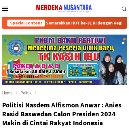
Skip
Mobile
to
Menu
content
kan Kader Partai Semarakkan HUT ke-81 RI dengan Kegiatan Sosial
Special Content
Home
Politik
Politisi Nasdem Alfismon Anwar : Anies
Rasid Baswedan Calon Presiden 2024
Makin di Cintai Rakyat Indonesia