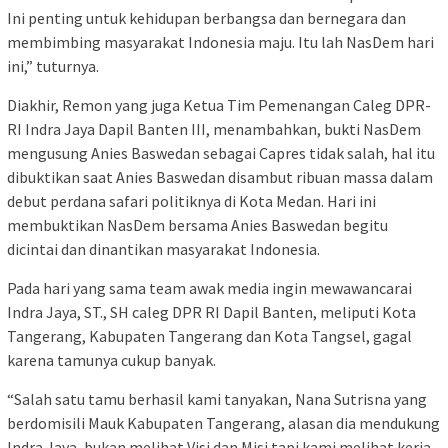
Ini penting untuk kehidupan berbangsa dan bernegara dan
membimbing masyarakat Indonesia maju. Itu lah NasDem hari
ini,” tuturnya.
Diakhir, Remon yang juga Ketua Tim Pemenangan Caleg DPR-
RI Indra Jaya Dapil Banten III, menambahkan, bukti NasDem
mengusung Anies Baswedan sebagai Capres tidak salah, hal itu
dibuktikan saat Anies Baswedan disambut ribuan massa dalam
debut perdana safari politiknya di Kota Medan. Hari ini
membuktikan NasDem bersama Anies Baswedan begitu
dicintai dan dinantikan masyarakat Indonesia.
Pada hari yang sama team awak media ingin mewawancarai
Indra Jaya, ST., SH caleg DPR RI Dapil Banten, meliputi Kota
Tangerang, Kabupaten Tangerang dan Kota Tangsel, gagal
karena tamunya cukup banyak.
“Salah satu tamu berhasil kami tanyakan, Nana Sutrisna yang
berdomisili Mauk Kabupaten Tangerang, alasan dia mendukung
Indra Jaya, bukan melihat Visi dan Misi tapi kami melihat kerja