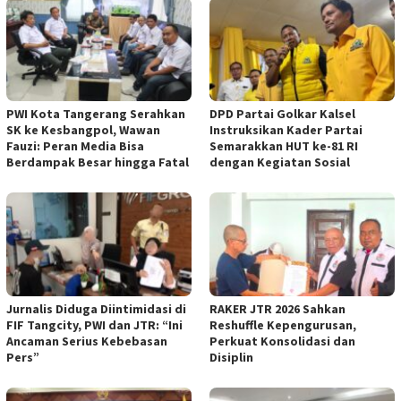
PWI Kota Tangerang Serahkan
DPD Partai Golkar Kalsel
SK ke Kesbangpol, Wawan
Instruksikan Kader Partai
Fauzi: Peran Media Bisa
Semarakkan HUT ke-81 RI
Berdampak Besar hingga Fatal
dengan Kegiatan Sosial
Jurnalis Diduga Diintimidasi di
RAKER JTR 2026 Sahkan
FIF Tangcity, PWI dan JTR: “Ini
Reshuffle Kepengurusan,
Ancaman Serius Kebebasan
Perkuat Konsolidasi dan
Pers”
Disiplin