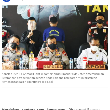
Kapolda Irjen Pol Ahmad Luthfi didampingi Dirkrimsus Polda Jateng memberikan
keterangan pers berkaitan dengan tindak pidana peredaran minyak goreng
kemasan tanpa ijin edar.(foto/doc polda)
Merdekanusantara.com, Banyumas
– Direktorat Reserse