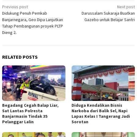
Post
Previous post
Next post
Didukung Penuh Pemkab
Darussalam Sukaraja Buatkan
navigation
Banjarnegara, Geo Dipa Lanjutkan
Gazebo untuk Belajar Santri
Tahap Pembangunan proyek PLTP
Dieng 2.
RELATED POSTS
Begadang Cegah Balap Liar,
Diduga Kendalikan Bisnis
Sat Lantas Polresta
Narkoba dari Balik Sel, Napi
Banjarmasin Tindak 35
Lapas Kelas I Tangerang Jadi
Pelanggar Lalin
Sorotan