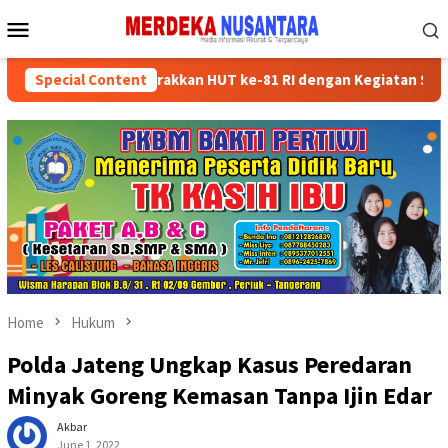
Skip
Mobile
to
Menu
content
r Partai Semarakkan HUT ke-81 RI dengan Kegiatan Sosial
Special Content
Home
Hukum
Polda Jateng Ungkap Kasus Peredaran
Minyak Goreng Kemasan Tanpa Ijin Edar
Akbar
June 1, 2022