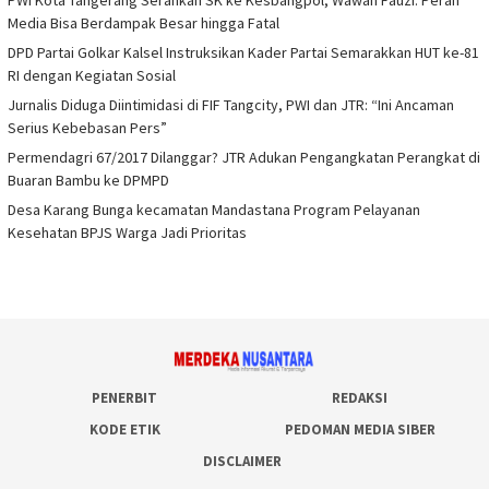
PWI Kota Tangerang Serahkan SK ke Kesbangpol, Wawan Fauzi: Peran
Media Bisa Berdampak Besar hingga Fatal
DPD Partai Golkar Kalsel Instruksikan Kader Partai Semarakkan HUT ke-81
RI dengan Kegiatan Sosial
Jurnalis Diduga Diintimidasi di FIF Tangcity, PWI dan JTR: “Ini Ancaman
Serius Kebebasan Pers”
Permendagri 67/2017 Dilanggar? JTR Adukan Pengangkatan Perangkat di
Buaran Bambu ke DPMPD
Desa Karang Bunga kecamatan Mandastana Program Pelayanan
Kesehatan BPJS Warga Jadi Prioritas
PENERBIT
REDAKSI
KODE ETIK
PEDOMAN MEDIA SIBER
DISCLAIMER