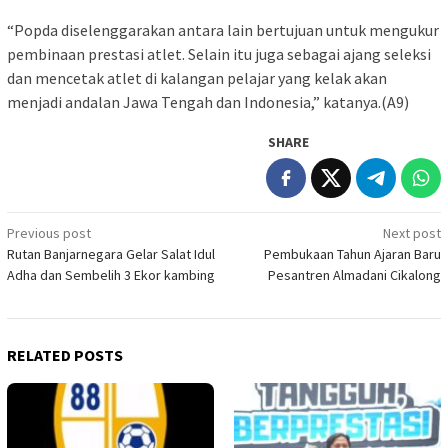
“Popda diselenggarakan antara lain bertujuan untuk mengukur
pembinaan prestasi atlet. Selain itu juga sebagai ajang seleksi
dan mencetak atlet di kalangan pelajar yang kelak akan
menjadi andalan Jawa Tengah dan Indonesia,” katanya.(A9)
SHARE
Post
Previous post
Next post
Rutan Banjarnegara Gelar Salat Idul
Pembukaan Tahun Ajaran Baru
navigation
Adha dan Sembelih 3 Ekor kambing
Pesantren Almadani Cikalong
RELATED POSTS