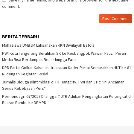
Save my name, email, and website in this browser for the next time I
comment.
BERITA TERBARU
Mahasiswa UMBJM Laksanakan KKN Diwilayah Batola
PWI Kota Tangerang Serahkan SK ke Kesbangpol, Wawan Fauzi: Peran
Media Bisa Berdampak Besar hingga Fatal
DPD Partai Golkar Kalsel Instruksikan Kader Partai Semarakkan HUT ke-81
RI dengan Kegiatan Sosial
Jurnalis Diduga Diintimidasi di FIF Tangcity, PWI dan JTR: “Ini Ancaman
Serius Kebebasan Pers”
Permendagri 67/2017 Dilanggar? JTR Adukan Pengangkatan Perangkat di
Buaran Bambu ke DPMPD