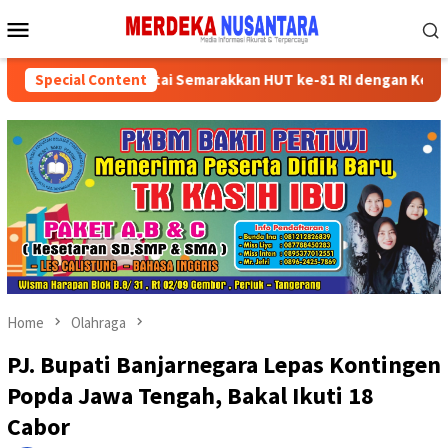
Skip
Mobile
to
Menu
content
ksikan Kader Partai Semarakkan HUT ke-81 RI dengan Kegiatan Sosi
Special Content
Home
Olahraga
PJ. Bupati Banjarnegara Lepas Kontingen
Popda Jawa Tengah, Bakal Ikuti 18
Cabor