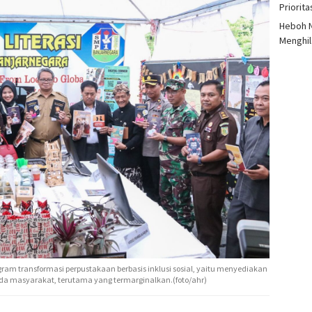
Priorit
Heboh N
Menghil
ram transformasi perpustakaan berbasis inklusi sosial, yaitu menyediakan
a masyarakat, terutama yang termarginalkan.(foto/ahr)