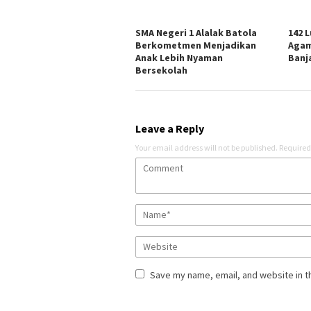
SMA Negeri 1 Alalak Batola
142 
Berkometmen Menjadikan
Agam
Anak Lebih Nyaman
Banj
Bersekolah
Leave a Reply
Your email address will not be published.
Required
Save my name, email, and website in t