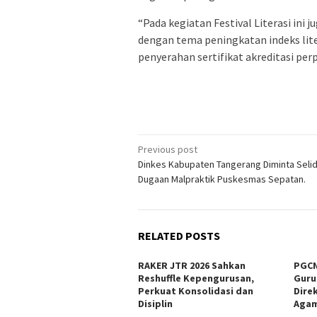
“Pada kegiatan Festival Literasi ini
dengan tema peningkatan indeks lite
penyerahan sertifikat akreditasi per
Post
Previous post
Dinkes Kabupaten Tangerang Diminta Selid
navigation
Dugaan Malpraktik Puskesmas Sepatan.
RELATED POSTS
RAKER JTR 2026 Sahkan
PGCN
Reshuffle Kepengurusan,
Guru
Perkuat Konsolidasi dan
Dire
Disiplin
Agam