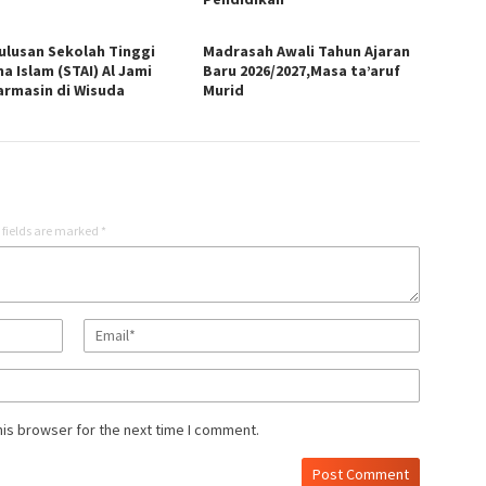
Lulusan Sekolah Tinggi
Madrasah Awali Tahun Ajaran
a Islam (STAI) Al Jami
Baru 2026/2027,Masa ta’aruf
armasin di Wisuda
Murid
 fields are marked
*
his browser for the next time I comment.