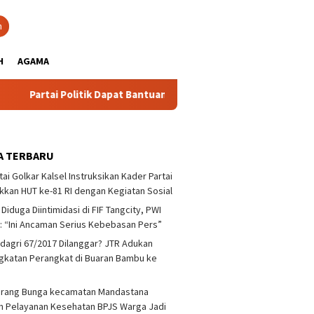
close
h
H
AGAMA
tai Politik Dapat Bantuan Pemprov Kalsel Untuk Memperkuat Ke
A TERBARU
tai Golkar Kalsel Instruksikan Kader Partai
kan HUT ke-81 RI dengan Kegiatan Sosial
 Diduga Diintimidasi di FIF Tangcity, PWI
: “Ini Ancaman Serius Kebebasan Pers”
agri 67/2017 Dilanggar? JTR Adukan
katan Perangkat di Buaran Bambu ke
arang Bunga kecamatan Mandastana
 Pelayanan Kesehatan BPJS Warga Jadi