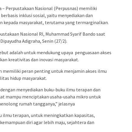
 – Perpustakaan Nasional (Perpusnas) memiliki
erbasis inklusi sosial, yaitu menyediakan dan
n kepada masyarakat, terutama yang termarginalkan.
rpustakaan Nasional RI, Muhammad Syarif Bando saat
 Dipayudha Adigraha, Senin (27/2).
sebut adalah untuk mendukung upaya penguasaan akses
an kreativitas dan inovasi masyarakat.
an memiliki peran penting untuk menjamin akses ilmu
itas hidup masyarakat.
e dengan menyediakan buku-buku ilmu terapan dan
akat mampu menciptakan usaha-usaha mikro untuk
enolong rumah tangganya,” jelasnya
ilmu terapan, untuk meningkatkan kapasitas,
mampuan diri agar lebih maju, sejahtera dan