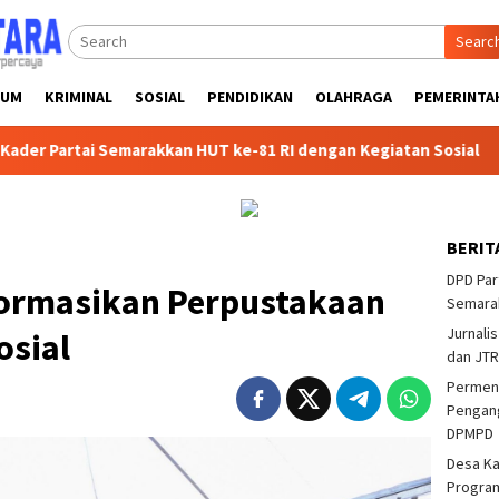
Searc
KUM
KRIMINAL
SOSIAL
PENDIDIKAN
OLAHRAGA
PEMERINTA
rtai Semarakkan HUT ke-81 RI dengan Kegiatan Sosial
Par
BERIT
DPD Par
ormasikan Perpustakaan
Semarak
Jurnalis
osial
dan JTR
Permend
Pengang
DPMPD
Desa K
Program