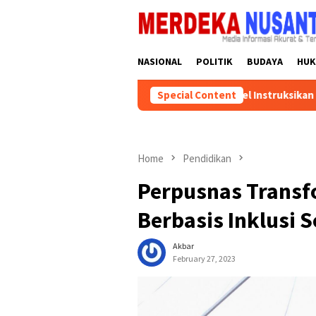
Skip
close
to
content
NASIONAL
POLITIK
BUDAYA
HU
DPD Partai Golkar Kalsel Instruksikan Kader Pa
Special Content
Home
Pendidikan
Perpusnas Transf
Berbasis Inklusi S
Akbar
February 27, 2023