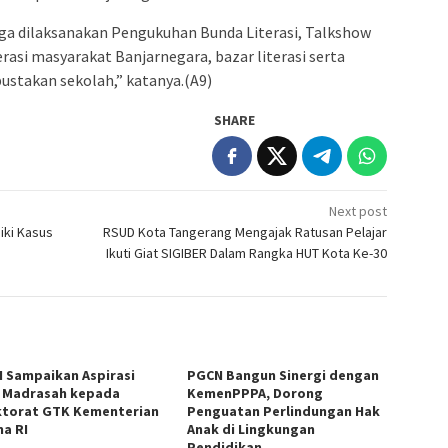
 juga dilaksanakan Pengukuhan Bunda Literasi, Talkshow
rasi masyarakat Banjarnegara, bazar literasi serta
pustakan sekolah,” katanya.(A9)
SHARE
Next post
iki Kasus
RSUD Kota Tangerang Mengajak Ratusan Pelajar
Ikuti Giat SIGIBER Dalam Rangka HUT Kota Ke-30
 Sampaikan Aspirasi
PGCN Bangun Sinergi dengan
 Madrasah kepada
KemenPPPA, Dorong
ktorat GTK Kementerian
Penguatan Perlindungan Hak
a RI
Anak di Lingkungan
Pendidikan