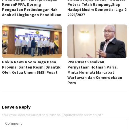
KemenPPPA, Dorong
Putera Telah Rampung,Siap
Penguatan Perlindungan Hak
Hadapi Musim Kompetisi Liga 2
Anak di Lingkungan Pendidikan
2026/2027
Pokja News Room Jaga Desa
PWI Pusat Sesalkan
Provinsi Banten Resmi Dilantik
Pernyataan Hotman Paris,
Oleh Ketua Umum SMSI Pusat
Minta Hormati Martabat
Wartawan dan Kemerdekaan
Pers
Leave a Reply
Your email address will not be published.
Required fields are marked
*