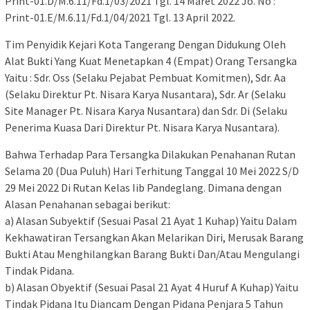
Print-01.D/M.6.11/Fd.1/03/2021 Tgl. 14 Maret 2022 Jo. No :
Print-01.E/M.6.11/Fd.1/04/2021 Tgl. 13 April 2022.
Tim Penyidik Kejari Kota Tangerang Dengan Didukung Oleh
Alat Bukti Yang Kuat Menetapkan 4 (Empat) Orang Tersangka
Yaitu : Sdr. Oss (Selaku Pejabat Pembuat Komitmen), Sdr. Aa
(Selaku Direktur Pt. Nisara Karya Nusantara), Sdr. Ar (Selaku
Site Manager Pt. Nisara Karya Nusantara) dan Sdr. Di (Selaku
Penerima Kuasa Dari Direktur Pt. Nisara Karya Nusantara).
Bahwa Terhadap Para Tersangka Dilakukan Penahanan Rutan
Selama 20 (Dua Puluh) Hari Terhitung Tanggal 10 Mei 2022 S/D
29 Mei 2022 Di Rutan Kelas Iib Pandeglang. Dimana dengan
Alasan Penahanan sebagai berikut:
a) Alasan Subyektif (Sesuai Pasal 21 Ayat 1 Kuhap) Yaitu Dalam
Kekhawatiran Tersangkan Akan Melarikan Diri, Merusak Barang
Bukti Atau Menghilangkan Barang Bukti Dan/Atau Mengulangi
Tindak Pidana.
b) Alasan Obyektif (Sesuai Pasal 21 Ayat 4 Huruf A Kuhap) Yaitu
Tindak Pidana Itu Diancam Dengan Pidana Penjara 5 Tahun