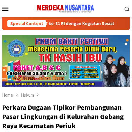
Skip
Mobile
to
Menu
content
Semarakkan HUT ke-81 RI dengan Kegiatan Sosial
Special Content
Partai P
Home
Hukum
Perkara Dugaan Tipikor Pembangunan
Pasar Lingkungan di Kelurahan Gebang
Raya Kecamatan Periuk