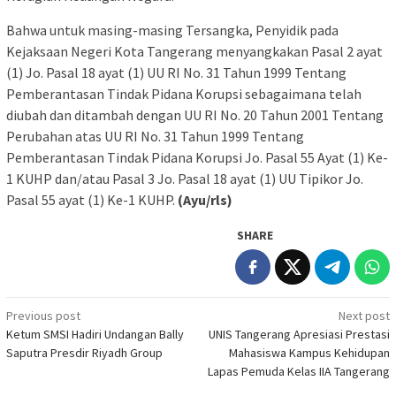
Bahwa untuk masing-masing Tersangka, Penyidik pada
Kejaksaan Negeri Kota Tangerang menyangkakan Pasal 2 ayat
(1) Jo. Pasal 18 ayat (1) UU RI No. 31 Tahun 1999 Tentang
Pemberantasan Tindak Pidana Korupsi sebagaimana telah
diubah dan ditambah dengan UU RI No. 20 Tahun 2001 Tentang
Perubahan atas UU RI No. 31 Tahun 1999 Tentang
Pemberantasan Tindak Pidana Korupsi Jo. Pasal 55 Ayat (1) Ke-
1 KUHP dan/atau Pasal 3 Jo. Pasal 18 ayat (1) UU Tipikor Jo.
Pasal 55 ayat (1) Ke-1 KUHP.
(Ayu/rls)
SHARE
Post
Previous post
Next post
Ketum SMSI Hadiri Undangan Bally
UNIS Tangerang Apresiasi Prestasi
navigation
Saputra Presdir Riyadh Group
Mahasiswa Kampus Kehidupan
Lapas Pemuda Kelas IIA Tangerang